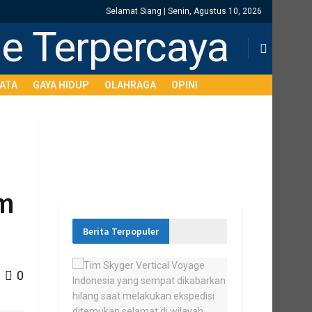
Selamat Siang | Senin, Agustus 10, 2026
SATA
GAYA HIDUP
OLAHRAGA
OPINI
am
Berita Terpopuler
0