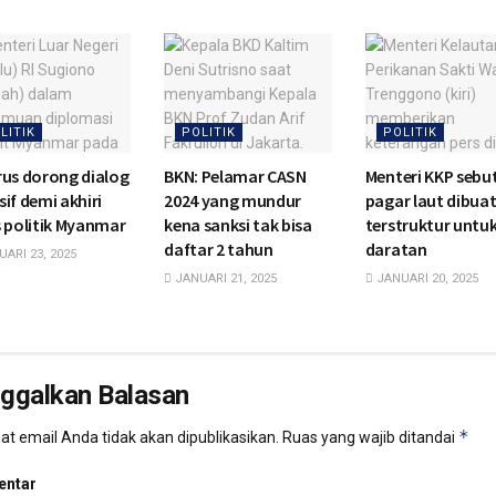
LITIK
POLITIK
POLITIK
erus dorong dialog
BKN: Pelamar CASN
Menteri KKP sebu
sif demi akhiri
2024 yang mundur
pagar laut dibua
s politik Myanmar
kena sanksi tak bisa
terstruktur untuk
daftar 2 tahun
daratan
ARI 23, 2025
JANUARI 21, 2025
JANUARI 20, 2025
nggalkan Balasan
*
t email Anda tidak akan dipublikasikan.
Ruas yang wajib ditandai
ntar