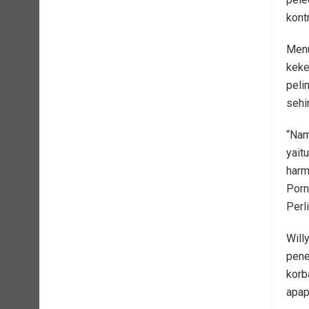
kont
Menu
keke
peli
sehi
“Nam
yait
harm
Porn
Perl
Will
pene
korb
apap