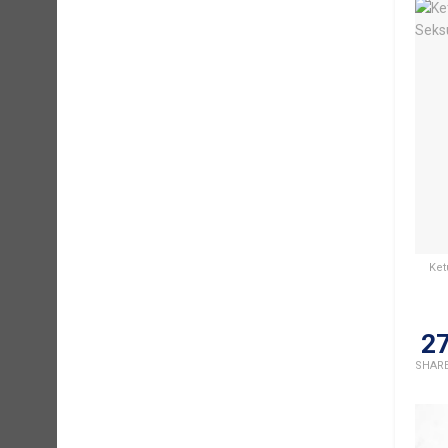
Ket
2
SHAR