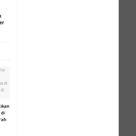
n
er
ikan
 di
rah