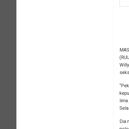
MASA
(RUU
Will
seks
“Pek
kepu
lima
Sela
Dia 
pele