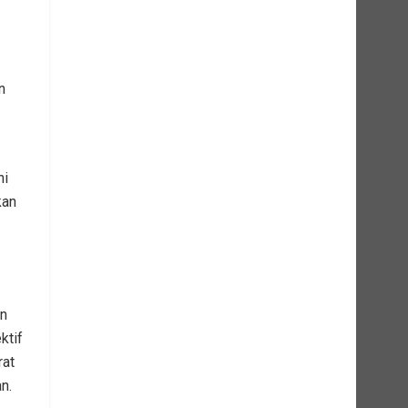
n
ni
kan
an
ktif
rat
n.