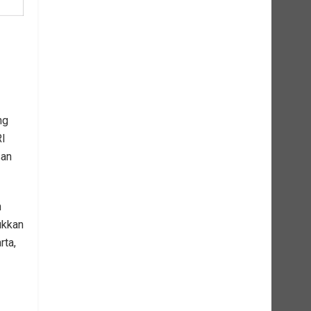
ng
I
san
n
ukkan
rta,