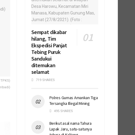
Sempat dikabar
hilang, Tim
Ekspedisi Panjat
Tebing Puruk
Sandukui
ditemukan
selamat
719 SHARES
 TPKS)
ibadi)
Polres Gumas Amankan Tiga
Tersangka Illegal Mining
495 SHARES
Berikut asal nama Tahura
Lapak Jaru, satu-satunya
tahura di Kalteng