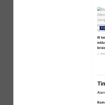
PO
RI t
inklu
krisi
JANU
Ti
Alama
Kome