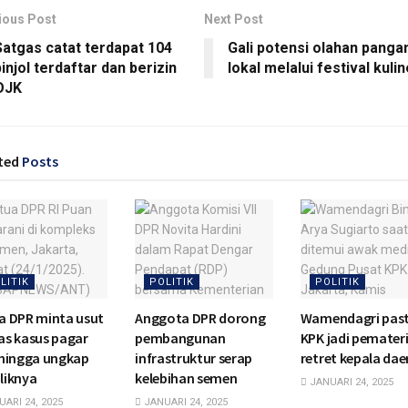
ious Post
Next Post
Satgas catat terdapat 104
Gali potensi olahan panga
injol terdaftar dan berizin
lokal melalui festival kulin
OJK
ted
Posts
LITIK
POLITIK
POLITIK
a DPR minta usut
Anggota DPR dorong
Wamendagri past
as kasus pagar
pembangunan
KPK jadi pemateri
 hingga ungkap
infrastruktur serap
retret kepala dae
liknya
kelebihan semen
JANUARI 24, 2025
ARI 24, 2025
JANUARI 24, 2025