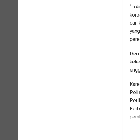
“Fok
korb
dan 
yang
pere
Dia 
keke
engg
Kare
Poli
Perl
Korb
pemb