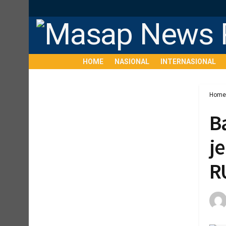
HOME
NASIONAL
INTERNASIONAL
Home
B
j
R