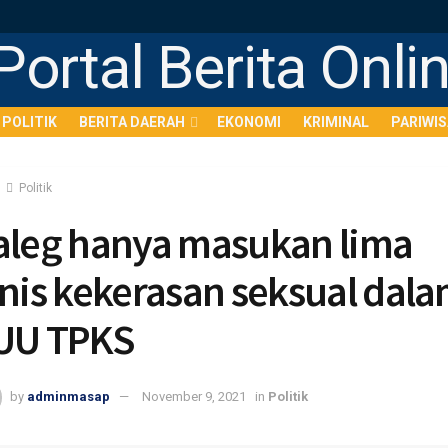
POLITIK
BERITA DAERAH
EKONOMI
KRIMINAL
PARIWI
Politik
aleg hanya masukan lima
enis kekerasan seksual dal
UU TPKS
by
adminmasap
November 9, 2021
in
Politik