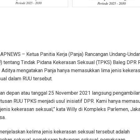
PNEWS – Ketua Panitia Kerja (Panja) Rancangan Undang-Unda
) tentang Tindak Pidana Kekerasan Seksual (TPKS) Baleg DPR R
y Aditya mengatakan Panja hanya memasukkan lima jenis kekera
ual dalam RUU tersebut.
an depan atau tanggal 25 November 2021 langsung pengambila
tusan RUU TPKS menjadi usul inisiatif DPR. Kami hanya memas
 jenis kekerasan seksual,” kata Willy di Kompleks Parlemen, Jaka
sa.
menjelaskan kelima jenis kekerasan seksual tersebut adalah
cehan seksual, pemaksaan hubungan seksual, pemaksaan