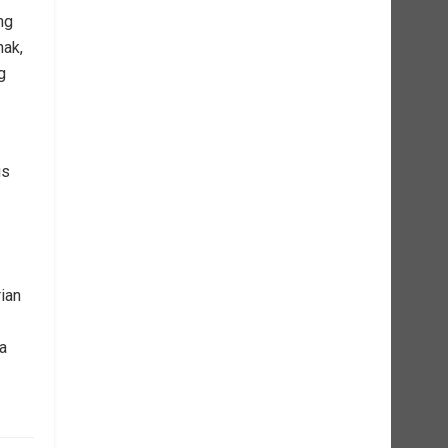
ng
nak,
g
us
ian
a