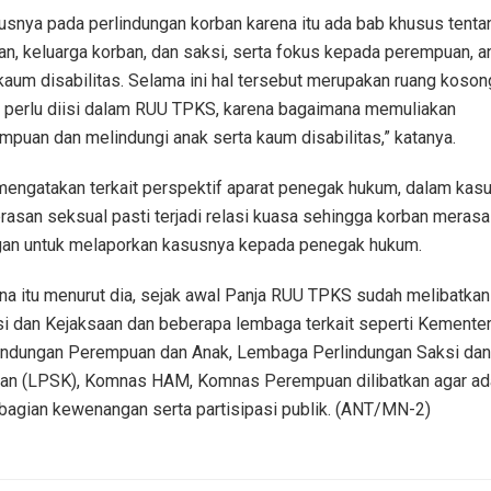
usnya pada perlindungan korban karena itu ada bab khusus tenta
an, keluarga korban, dan saksi, serta fokus kepada perempuan, a
kaum disabilitas. Selama ini hal tersebut merupakan ruang koson
 perlu diisi dalam RUU TPKS, karena bagaimana memuliakan
mpuan dan melindungi anak serta kaum disabilitas,” katanya.
mengatakan terkait perspektif aparat penegak hukum, dalam kas
rasan seksual pasti terjadi relasi kuasa sehingga korban merasa
an untuk melaporkan kasusnya kepada penegak hukum.
na itu menurut dia, sejak awal Panja RUU TPKS sudah melibatkan
si dan Kejaksaan dan beberapa lembaga terkait seperti Kementer
indungan Perempuan dan Anak, Lembaga Perlindungan Saksi dan
an (LPSK), Komnas HAM, Komnas Perempuan dilibatkan agar ad
agian kewenangan serta partisipasi publik. (ANT/MN-2)