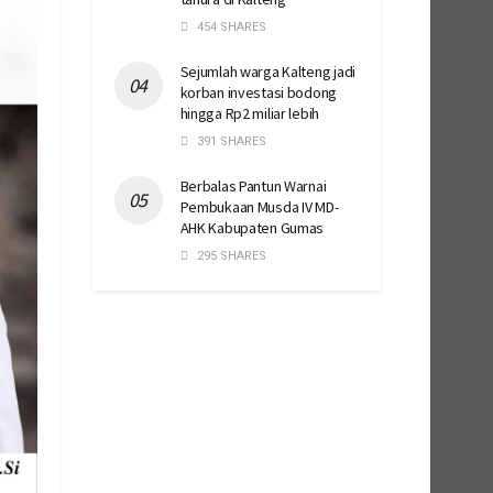
454 SHARES
Sejumlah warga Kalteng jadi
korban investasi bodong
hingga Rp2 miliar lebih
391 SHARES
Berbalas Pantun Warnai
Pembukaan Musda IV MD-
AHK Kabupaten Gumas
295 SHARES