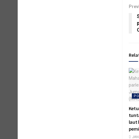
Prev
p
Rela
PO
Ketu
tunt
laut
pemi
JANU