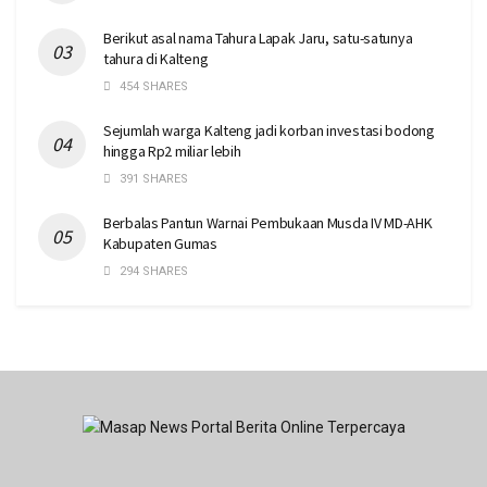
Berikut asal nama Tahura Lapak Jaru, satu-satunya
tahura di Kalteng
454 SHARES
Sejumlah warga Kalteng jadi korban investasi bodong
hingga Rp2 miliar lebih
391 SHARES
Berbalas Pantun Warnai Pembukaan Musda IV MD-AHK
Kabupaten Gumas
294 SHARES