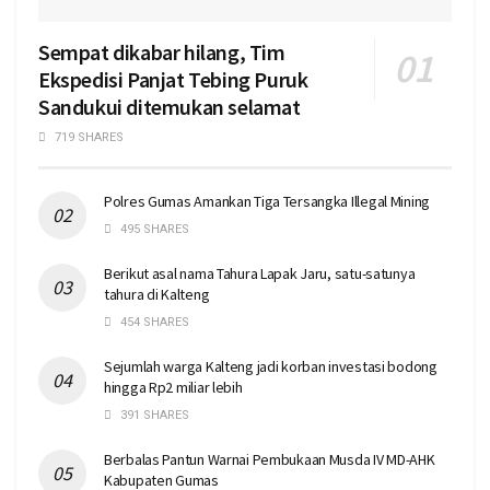
Sempat dikabar hilang, Tim
Ekspedisi Panjat Tebing Puruk
Sandukui ditemukan selamat
719 SHARES
Polres Gumas Amankan Tiga Tersangka Illegal Mining
495 SHARES
Berikut asal nama Tahura Lapak Jaru, satu-satunya
tahura di Kalteng
454 SHARES
Sejumlah warga Kalteng jadi korban investasi bodong
hingga Rp2 miliar lebih
391 SHARES
Berbalas Pantun Warnai Pembukaan Musda IV MD-AHK
Kabupaten Gumas