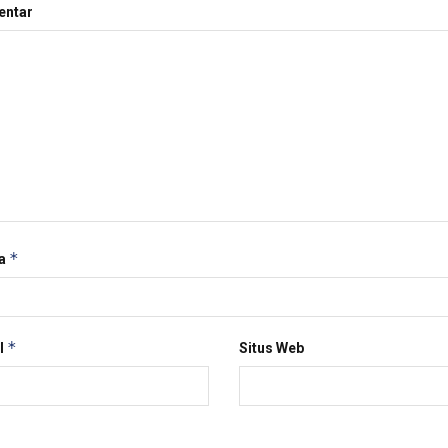
ntar
*
a
*
l
Situs Web