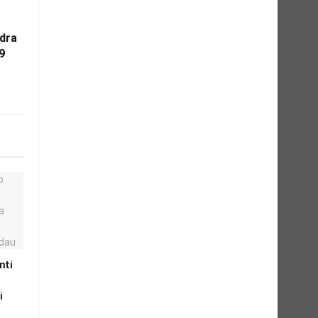
dra
9
nti
i