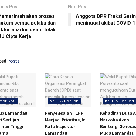
ious Post
Next Post
Pemerintah akan proses
Anggota DPR Fraksi Gerin
hukum semua pelaku dan
meninggal akibat COVID-1
aktor anarkis demo tolak
UU Cipta Kerja
ted
Posts
MANDAU
BERITA DAERAH
BERITA DAERAH
up Lamandau
Penyelesaian TLHP
Kehadiran Duta A
i Sertijab
Menjadi Prioritas, Ini
Narkoba Akan
inan Tinggi
Kata Inspektur
Bentengi Generas
tama
Lamandau
Muda Lamandau