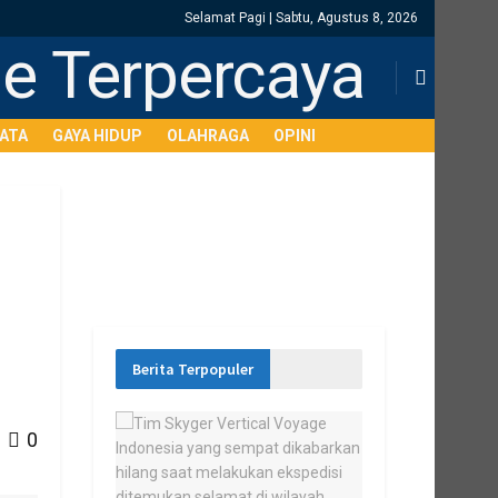
Selamat Pagi | Sabtu, Agustus 8, 2026
SATA
GAYA HIDUP
OLAHRAGA
OPINI
Berita Terpopuler
0