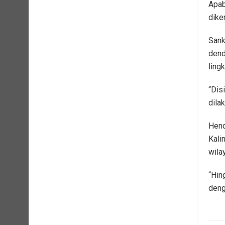
Apab
dike
Sank
dend
ling
“Dis
dila
Hend
Kali
wila
“Hin
deng