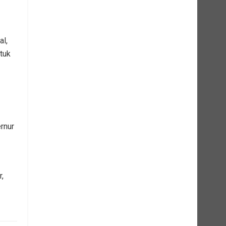
al,
tuk
rnur
,