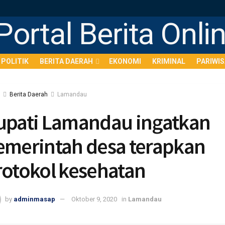
POLITIK
BERITA DAERAH
EKONOMI
KRIMINAL
PARIWI
Berita Daerah
Lamandau
upati Lamandau ingatkan
emerintah desa terapkan
rotokol kesehatan
by
adminmasap
Oktober 9, 2020
in
Lamandau