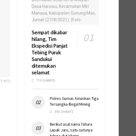
Sempat dikabar
hilang, Tim
Ekspedisi Panjat
Tebing Puruk
Sandukui
ditemukan
selamat
719 SHARES
T/IST)
Polres Gumas Amankan Tiga
Tersangka Illegal Mining
495 SHARES
Berikut asal nama Tahura
Lapak Jaru, satu-satunya
tahura di Kalteng