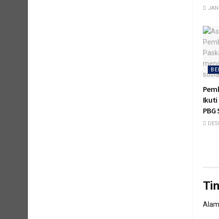
JANU
BE
Pem
Ikut
PBG 
DESE
Ti
Alama