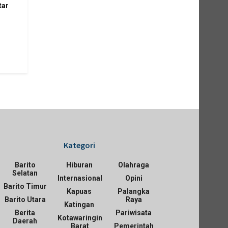
tar
Kategori
Barito
Hiburan
Olahraga
Selatan
Internasional
Opini
Barito Timur
Kapuas
Palangka
Barito Utara
Raya
Katingan
Berita
Pariwisata
Kotawaringin
Daerah
Barat
Pemerintah