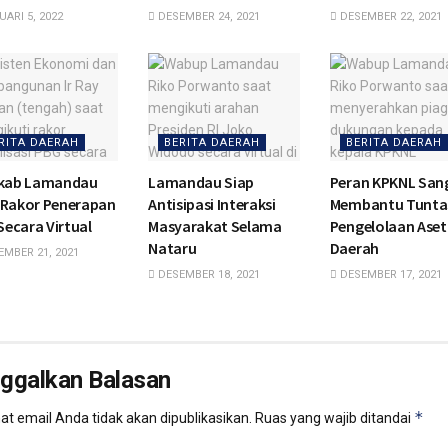
ARI 5, 2022
DESEMBER 24, 2021
DESEMBER 22, 2021
RITA DAERAH
BERITA DAERAH
BERITA DAERAH
kab Lamandau
Lamandau Siap
Peran KPKNL San
i Rakor Penerapan
Antisipasi Interaksi
Membantu Tunta
Secara Virtual
Masyarakat Selama
Pengelolaan Aset
Nataru
Daerah
MBER 21, 2021
DESEMBER 18, 2021
DESEMBER 17, 2021
nggalkan Balasan
*
t email Anda tidak akan dipublikasikan.
Ruas yang wajib ditandai