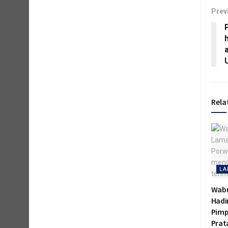
Prev
Rela
LA
Wab
Hadir
Pimp
Pra