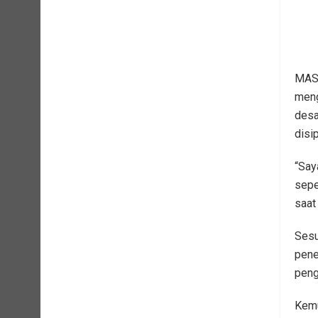
MASA
meng
desa
disip
“Say
sepe
saat
Sesu
pene
peng
Kemu