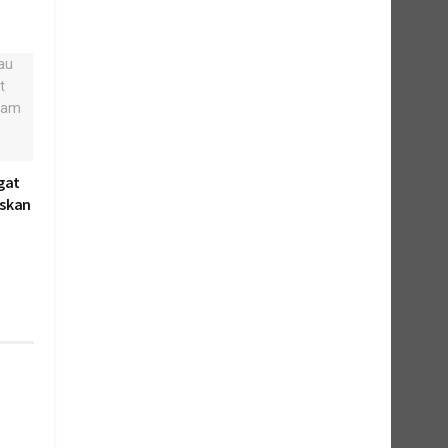
gat
skan