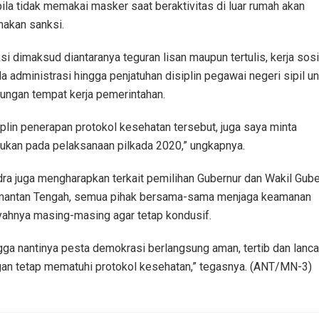
ila tidak memakai masker saat beraktivitas di luar rumah akan
nakan sanksi.
si dimaksud diantaranya teguran lisan maupun tertulis, kerja sosi
a administrasi hingga penjatuhan disiplin pegawai negeri sipil un
kungan tempat kerja pemerintahan.
iplin penerapan protokol kesehatan tersebut, juga saya minta
kukan pada pelaksanaan pilkada 2020,” ungkapnya.
ra juga mengharapkan terkait pemilihan Gubernur dan Wakil Gube
mantan Tengah, semua pihak bersama-sama menjaga keamanan
yahnya masing-masing agar tetap kondusif.
gga nantinya pesta demokrasi berlangsung aman, tertib dan lancar
an tetap mematuhi protokol kesehatan,” tegasnya. (ANT/MN-3)