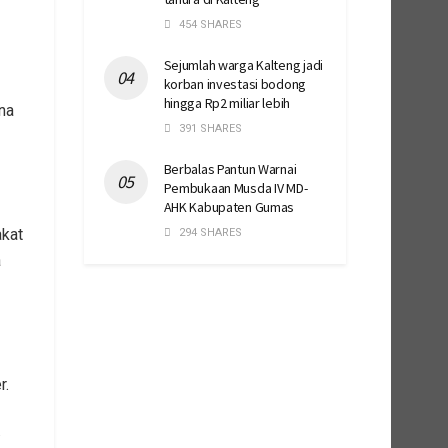
454 SHARES
Sejumlah warga Kalteng jadi
korban investasi bodong
hingga Rp2 miliar lebih
na
391 SHARES
Berbalas Pantun Warnai
Pembukaan Musda IV MD-
AHK Kabupaten Gumas
akat
294 SHARES
a
r.
.