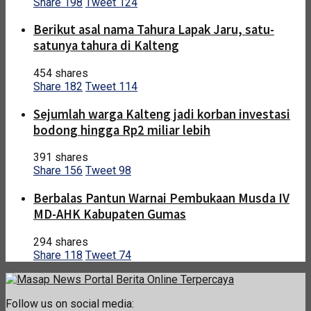
Share
198
Tweet
124
Berikut asal nama Tahura Lapak Jaru, satu-
satunya tahura di Kalteng
454 shares
Share
182
Tweet
114
Sejumlah warga Kalteng jadi korban investasi
bodong hingga Rp2 miliar lebih
391 shares
Share
156
Tweet
98
Berbalas Pantun Warnai Pembukaan Musda IV
MD-AHK Kabupaten Gumas
294 shares
Share
118
Tweet
74
Follow us on social media: