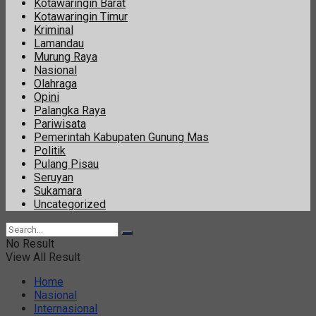
Kotawaringin Barat
Kotawaringin Timur
Kriminal
Lamandau
Murung Raya
Nasional
Olahraga
Opini
Palangka Raya
Pariwisata
Pemerintah Kabupaten Gunung Mas
Politik
Pulang Pisau
Seruyan
Sukamara
Uncategorized
No Result
View All Result
Home
Nasional
Internasional