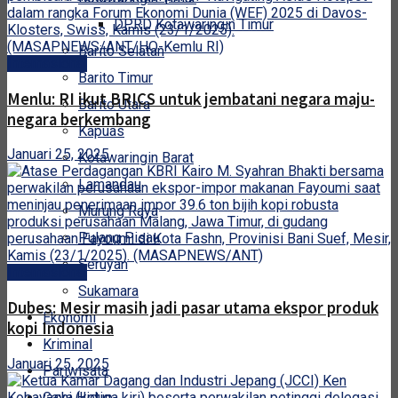
DPRD Kotawaringin Timur
Barito Selatan
Internasional
Barito Timur
Menlu: RI ikut BRICS untuk jembatani negara maju-
Barito Utara
negara berkembang
Kapuas
Januari 25, 2025
Kotawaringin Barat
Lamandau
Murung Raya
Pulang Pisau
Seruyan
Internasional
Sukamara
Dubes: Mesir masih jadi pasar utama ekspor produk
Ekonomi
kopi Indonesia
Kriminal
Januari 25, 2025
Pariwisata
Gaya Hidup