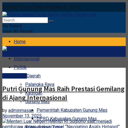
Selamat Sore | Sabtu, Agustus 8, 2026
No Result
View All Result
Home
Nasional
Internasional
Politik
Gunung Mas
Berita Daerah
Palangka Raya
Putri Gunung Mas Raih Prestasi Gemilang
Katingan
di Ajang Internasional
Gunung Mas
Pemerintah Kabupaten Gunung Mas
by
adminmasap
November 13, 2025
DPRD Kabupaten Gunung Mas
Kotawaringin Timur