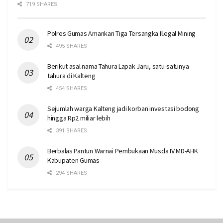
719 SHARES
Polres Gumas Amankan Tiga Tersangka Illegal Mining
495 SHARES
Berikut asal nama Tahura Lapak Jaru, satu-satunya
tahura di Kalteng
454 SHARES
Sejumlah warga Kalteng jadi korban investasi bodong
hingga Rp2 miliar lebih
391 SHARES
Berbalas Pantun Warnai Pembukaan Musda IV MD-AHK
Kabupaten Gumas
294 SHARES