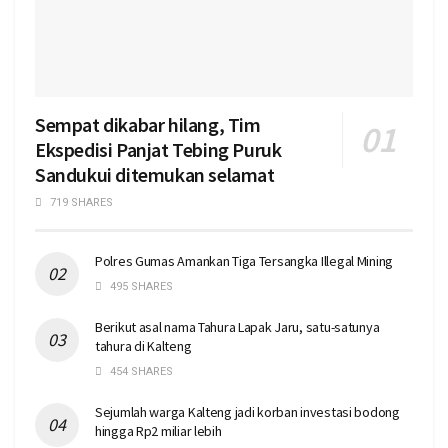
Sempat dikabar hilang, Tim
Ekspedisi Panjat Tebing Puruk
Sandukui ditemukan selamat
719 SHARES
Polres Gumas Amankan Tiga Tersangka Illegal Mining
495 SHARES
Berikut asal nama Tahura Lapak Jaru, satu-satunya
tahura di Kalteng
454 SHARES
Sejumlah warga Kalteng jadi korban investasi bodong
hingga Rp2 miliar lebih