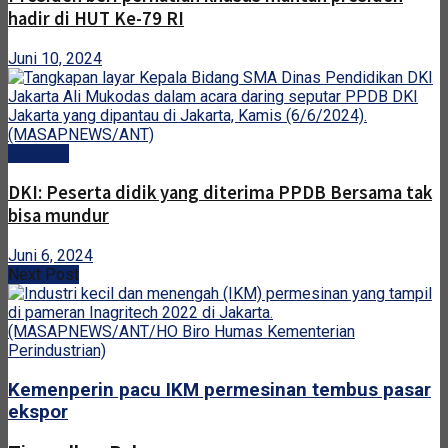
hadir di HUT Ke-79 RI
Juni 10, 2024
Nasional
DKI: Peserta didik yang diterima PPDB Bersama tak
bisa mundur
Juni 6, 2024
Next Post
Kemenperin pacu IKM permesinan tembus pasar
ekspor