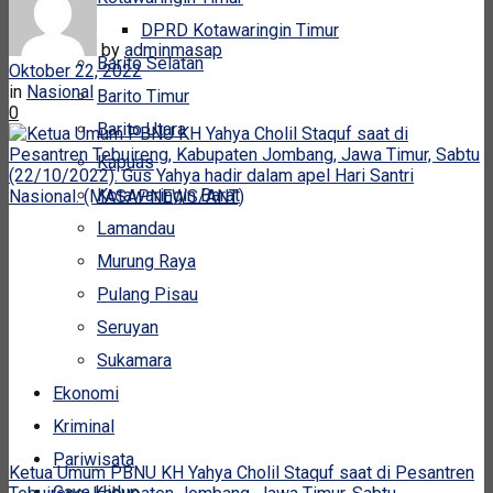
DPRD Kotawaringin Timur
by
adminmasap
Barito Selatan
Oktober 22, 2022
in
Nasional
Barito Timur
0
Barito Utara
Kapuas
Kotawaringin Barat
Lamandau
Murung Raya
Pulang Pisau
Seruyan
Sukamara
Ekonomi
Kriminal
Pariwisata
Ketua Umum PBNU KH Yahya Cholil Staquf saat di Pesantren
Gaya Hidup