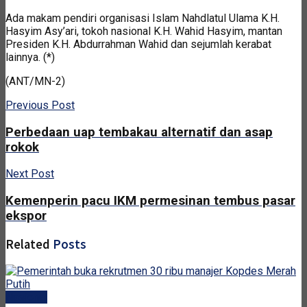
Ada makam pendiri organisasi Islam Nahdlatul Ulama K.H.
Hasyim Asy’ari, tokoh nasional K.H. Wahid Hasyim, mantan
Presiden K.H. Abdurrahman Wahid dan sejumlah kerabat
lainnya. (*)
(ANT/MN-2)
Previous Post
Perbedaan uap tembakau alternatif dan asap
rokok
Next Post
Kemenperin pacu IKM permesinan tembus pasar
ekspor
Related
Posts
Nasional