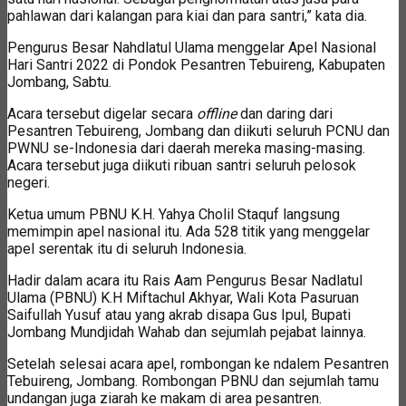
pahlawan dari kalangan para kiai dan para santri,” kata dia.
Pengurus Besar Nahdlatul Ulama menggelar Apel Nasional
Hari Santri 2022 di Pondok Pesantren Tebuireng, Kabupaten
Jombang, Sabtu.
Acara tersebut digelar secara
offline
dan daring dari
Pesantren Tebuireng, Jombang dan diikuti seluruh PCNU dan
PWNU se-Indonesia dari daerah mereka masing-masing.
Acara tersebut juga diikuti ribuan santri seluruh pelosok
negeri.
Ketua umum PBNU K.H. Yahya Cholil Staquf langsung
memimpin apel nasional itu. Ada 528 titik yang menggelar
apel serentak itu di seluruh Indonesia.
Hadir dalam acara itu Rais Aam Pengurus Besar Nadlatul
Ulama (PBNU) K.H Miftachul Akhyar, Wali Kota Pasuruan
Saifullah Yusuf atau yang akrab disapa Gus Ipul, Bupati
Jombang Mundjidah Wahab dan sejumlah pejabat lainnya.
Setelah selesai acara apel, rombongan ke ndalem Pesantren
Tebuireng, Jombang. Rombongan PBNU dan sejumlah tamu
undangan juga ziarah ke makam di area pesantren.