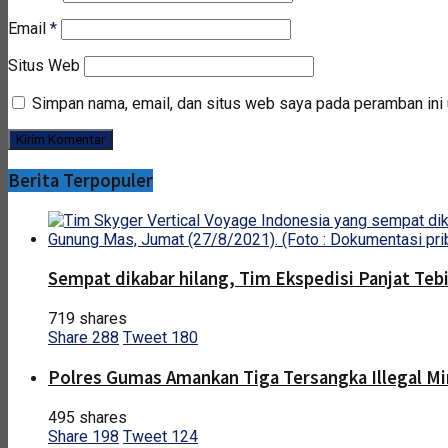
Email
*
Situs Web
Simpan nama, email, dan situs web saya pada peramban ini 
Berita Terpopuler
Sempat dikabar hilang, Tim Ekspedisi Panjat Te
719 shares
Share
288
Tweet
180
Polres Gumas Amankan Tiga Tersangka Illegal Mi
495 shares
Share
198
Tweet
124