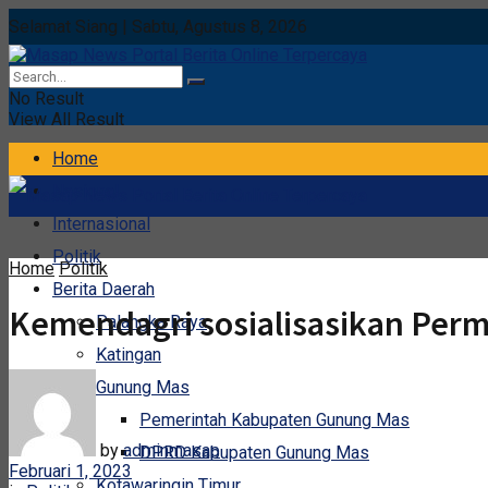
Selamat Siang | Sabtu, Agustus 8, 2026
No Result
View All Result
Home
Nasional
Internasional
Politik
Home
Politik
Berita Daerah
Kemendagri sosialisasikan Perm
Palangka Raya
Katingan
Gunung Mas
Pemerintah Kabupaten Gunung Mas
by
adminmasap
DPRD Kabupaten Gunung Mas
Februari 1, 2023
Kotawaringin Timur