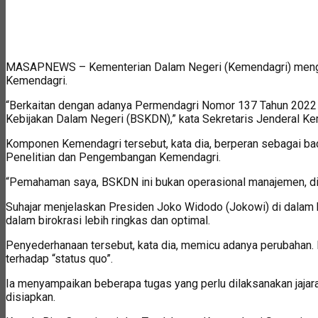
MASAPNEWS – Kementerian Dalam Negeri (Kemendagri) menggela
Kemendagri.
“Berkaitan dengan adanya Permendagri Nomor 137 Tahun 2022 te
Kebijakan Dalam Negeri (BSKDN),” kata Sekretaris Jenderal Kem
Komponen Kemendagri tersebut, kata dia, berperan sebagai ba
Penelitian dan Pengembangan Kemendagri.
“Pemahaman saya, BSKDN ini bukan operasional manajemen, dia a
Suhajar menjelaskan Presiden Joko Widodo (Jokowi) di dalam 
dalam birokrasi lebih ringkas dan optimal.
Penyederhanaan tersebut, kata dia, memicu adanya perubahan. N
terhadap “status quo”.
Ia menyampaikan beberapa tugas yang perlu dilaksanakan jaja
disiapkan.