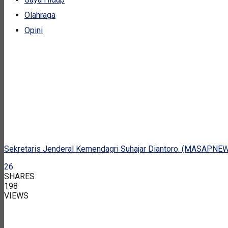
Olahraga
Opini
Sekretaris Jenderal Kemendagri Suhajar Diantoro. (MASAP
26
SHARES
198
VIEWS