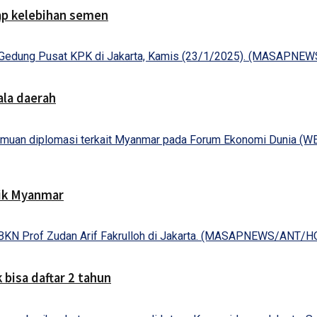
ap kelebihan semen
ala daerah
itik Myanmar
bisa daftar 2 tahun