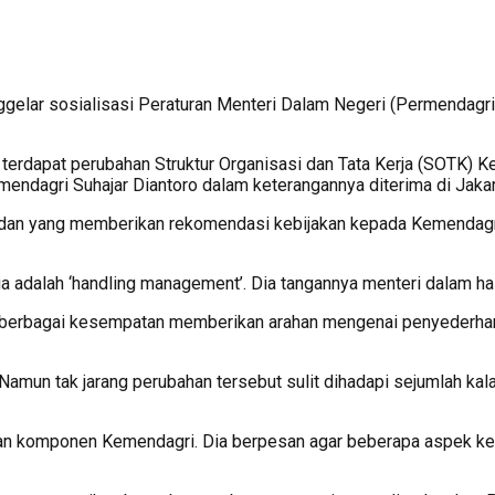
r sosialisasi Peraturan Menteri Dalam Negeri (Permendagri) 
rdapat perubahan Struktur Organisasi dan Tata Kerja (SOTK) Ke
endagri Suhajar Diantoro dalam keterangannya diterima di Jakar
dan yang memberikan rekomendasi kebijakan kepada Kemendagri. 
dalah ‘handling management’. Dia tangannya menteri dalam hal u
berbagai kesempatan memberikan arahan mengenai penyederhanaan
amun tak jarang perubahan tersebut sulit dihadapi sejumlah kal
ran komponen Kemendagri. Dia berpesan agar beberapa aspek ke