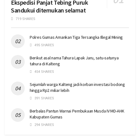
Ekspedisi Panjat Tebing Puruk
Sandukui ditemukan selamat
719 SHARES
Polres Gumas Amankan Tiga Tersangka Illegal Mining
495 SHARES
Berikut asal nama Tahura Lapak Jaru, satu-satunya
tahura di Kalteng
454 SHARES
Sejumlah warga Kalteng jadi korban investasi bodong
hingga Rp2 miliar lebih
391 SHARES
Berbalas Pantun Warnai Pembukaan Musda IV MD-AHK
Kabupaten Gumas
294 SHARES