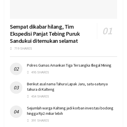
Sempat dikabar hilang, Tim
Ekspedisi Panjat Tebing Puruk
Sandukui ditemukan selamat
719 SHARES
Polres Gumas Amankan Tiga Tersangka Illegal Mining
495 SHARES
Berikut asal nama Tahura Lapak Jaru, satu-satunya
tahura di Kalteng
454 SHARES
Sejumlah warga Kalteng jadi korban investasi bodong
hingga Rp2 miliar lebih
391 SHARES