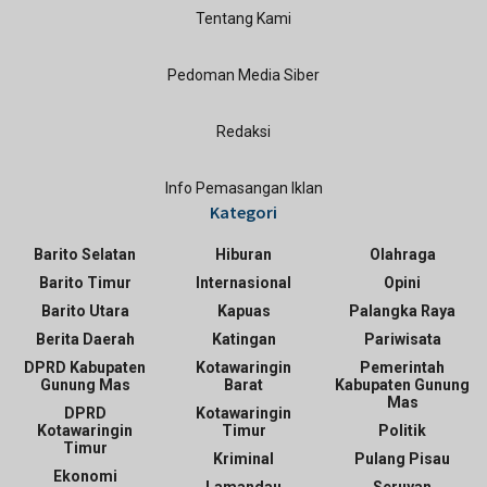
Tentang Kami
Pedoman Media Siber
Redaksi
Info Pemasangan Iklan
Kategori
Barito Selatan
Hiburan
Olahraga
Barito Timur
Internasional
Opini
Barito Utara
Kapuas
Palangka Raya
Berita Daerah
Katingan
Pariwisata
DPRD Kabupaten
Kotawaringin
Pemerintah
Gunung Mas
Barat
Kabupaten Gunung
Mas
DPRD
Kotawaringin
Kotawaringin
Timur
Politik
Timur
Kriminal
Pulang Pisau
Ekonomi
Lamandau
Seruyan