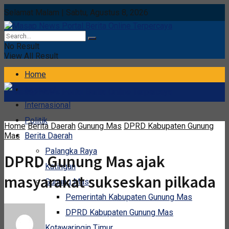
Selamat Malam | Sabtu, Agustus 8, 2026
No Result
View All Result
Home
Nasional
Internasional
Politik
Home
Berita Daerah
Gunung Mas
DPRD Kabupaten Gunung
Mas
Berita Daerah
Palangka Raya
DPRD Gunung Mas ajak
Katingan
masyarakat sukseskan pilkada
Gunung Mas
Pemerintah Kabupaten Gunung Mas
DPRD Kabupaten Gunung Mas
Kotawaringin Timur