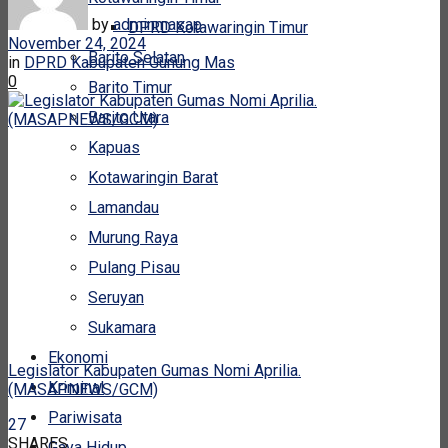
by
adminmasap
DPRD Kotawaringin Timur
November 24, 2024
Barito Selatan
in
DPRD Kabupaten Gunung Mas
0
Barito Timur
Barito Utara
Kapuas
Kotawaringin Barat
Lamandau
Murung Raya
Pulang Pisau
Seruyan
Sukamara
Ekonomi
Legislator Kabupaten Gumas Nomi Aprilia.
Kriminal
(MASAPNEWS/GCM)
Pariwisata
27
SHARES
Gaya Hidup