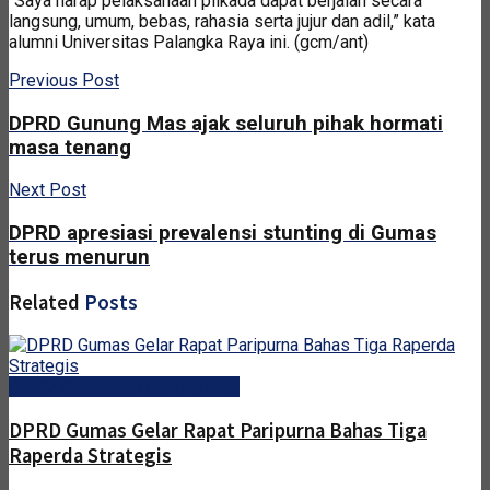
“Saya harap pelaksanaan pilkada dapat berjalan secara
langsung, umum, bebas, rahasia serta jujur dan adil,” kata
alumni Universitas Palangka Raya ini. (gcm/ant)
Previous Post
DPRD Gunung Mas ajak seluruh pihak hormati
masa tenang
Next Post
DPRD apresiasi prevalensi stunting di Gumas
terus menurun
Related
Posts
DPRD Kabupaten Gunung Mas
DPRD Gumas Gelar Rapat Paripurna Bahas Tiga
Raperda Strategis