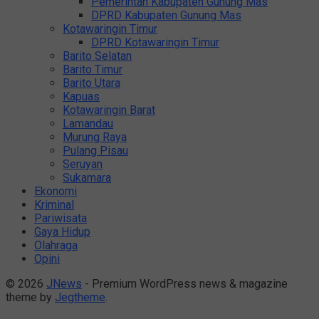
Pemerintah Kabupaten Gunung Mas
DPRD Kabupaten Gunung Mas
Kotawaringin Timur
DPRD Kotawaringin Timur
Barito Selatan
Barito Timur
Barito Utara
Kapuas
Kotawaringin Barat
Lamandau
Murung Raya
Pulang Pisau
Seruyan
Sukamara
Ekonomi
Kriminal
Pariwisata
Gaya Hidup
Olahraga
Opini
© 2026
JNews
- Premium WordPress news & magazine
theme by
Jegtheme
.