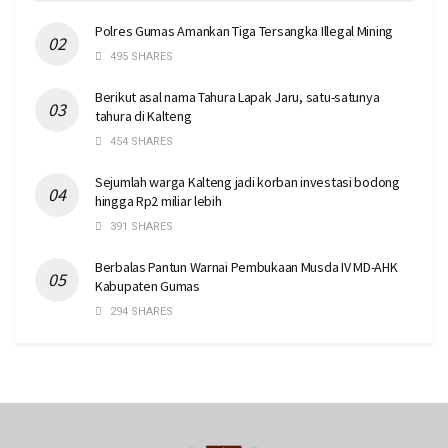
Polres Gumas Amankan Tiga Tersangka Illegal Mining
495 SHARES
Berikut asal nama Tahura Lapak Jaru, satu-satunya
tahura di Kalteng
454 SHARES
Sejumlah warga Kalteng jadi korban investasi bodong
hingga Rp2 miliar lebih
391 SHARES
Berbalas Pantun Warnai Pembukaan Musda IV MD-AHK
Kabupaten Gumas
294 SHARES