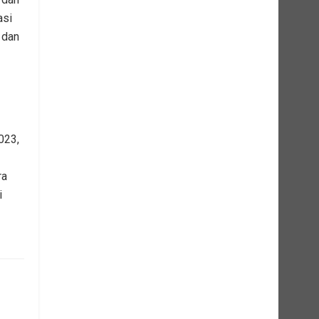
asi
 dan
023,
ra
i