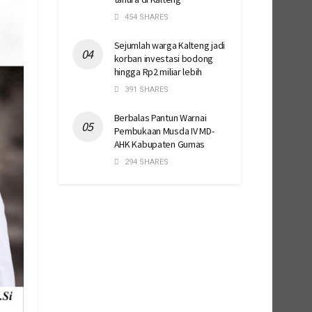
454 SHARES
Sejumlah warga Kalteng jadi
korban investasi bodong
hingga Rp2 miliar lebih
391 SHARES
Berbalas Pantun Warnai
Pembukaan Musda IV MD-
AHK Kabupaten Gumas
294 SHARES