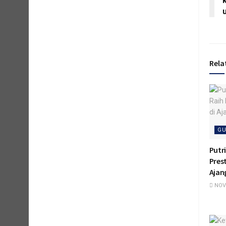
Rela
GU
Putr
Pres
Ajan
NOVE