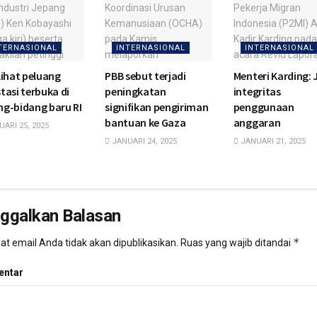
TERNASIONAL
INTERNASIONAL
INTERNASIONAL
lihat peluang
PBB sebut terjadi
Menteri Karding:
tasi terbuka di
peningkatan
integritas
ng-bidang baru RI
signifikan pengiriman
penggunaan
bantuan ke Gaza
anggaran
ARI 25, 2025
JANUARI 24, 2025
JANUARI 21, 2025
nggalkan Balasan
*
t email Anda tidak akan dipublikasikan.
Ruas yang wajib ditandai
ntar