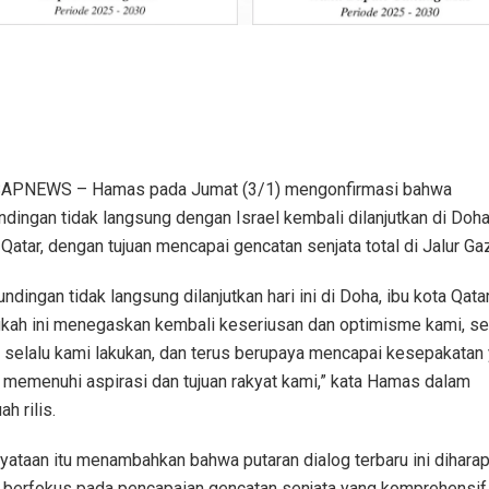
PNEWS – Hamas pada Jumat (3/1) mengonfirmasi bahwa
ndingan tidak langsung dengan Israel kembali dilanjutkan di Doha
 Qatar, dengan tujuan mencapai gencatan senjata total di Jalur Ga
ndingan tidak langsung dilanjutkan hari ini di Doha, ibu kota Qatar
kah ini menegaskan kembali keseriusan dan optimisme kami, se
 selalu kami lakukan, dan terus berupaya mencapai kesepakatan
 memenuhi aspirasi dan tujuan rakyat kami,” kata Hamas dalam
h rilis.
yataan itu menambahkan bahwa putaran dialog terbaru ini dihara
 berfokus pada pencapaian gencatan senjata yang komprehensif