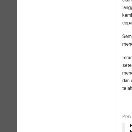
lang
kemb
cepa
Seme
meng
Isra
sete
mene
dan 
tela
Prev