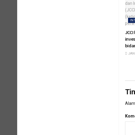
IN
JCCI 
inves
bida
JANU
Ti
Alama
Kome