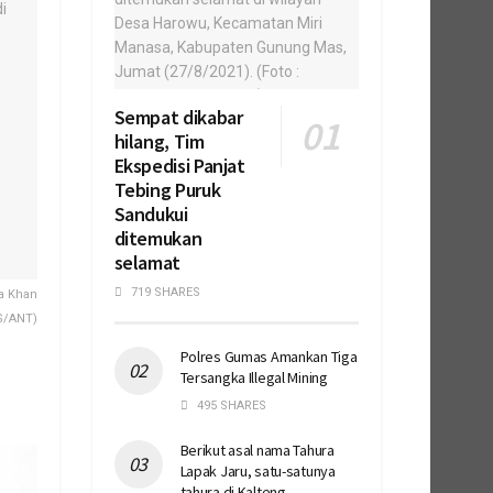
Sempat dikabar
hilang, Tim
Ekspedisi Panjat
Tebing Puruk
Sandukui
ditemukan
selamat
719 SHARES
a Khan
S/ANT)
Polres Gumas Amankan Tiga
Tersangka Illegal Mining
495 SHARES
Berikut asal nama Tahura
Lapak Jaru, satu-satunya
tahura di Kalteng