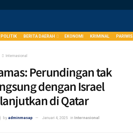
POLITIK
BERITA DAERAH
EKONOMI
KRIMINAL
PARIWI
Internasional
amas: Perundingan tak
angsung dengan Israel
lanjutkan di Qatar
by
adminmasap
Januari 4, 2025
in
Internasional