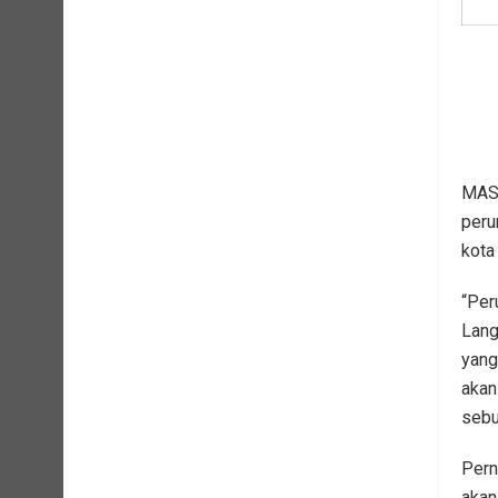
MASA
peru
kota
“Peru
Lang
yang
akan
sebua
Pern
akan