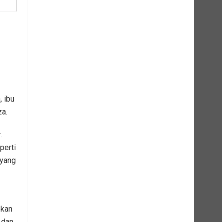
, ibu
za.
.
perti
 yang
pkan
 dan