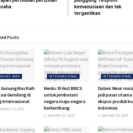
kajian permudah perizinan
punggung' respons
usaha
kemanusiaan dan tak
tergantikan
ted
Posts
NUNG MAS
INTERNASIONAL
INTERNASIONAL
i Gunung Mas Raih
Menlu: RI ikut BRICS
Dubes: Mesir mas
tasi Gemilang di
untuk jembatani
jadi pasar utama
g Internasional
negara maju-negara
ekspor produk ko
berkembang
Indonesia
MBER 13, 2025
JANUARI 25, 2025
JANUARI 25, 2025