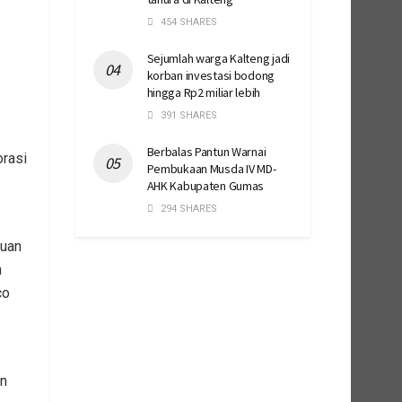
454 SHARES
Sejumlah warga Kalteng jadi
korban investasi bodong
hingga Rp2 miliar lebih
391 SHARES
Berbalas Pantun Warnai
rasi
Pembukaan Musda IV MD-
AHK Kabupaten Gumas
294 SHARES
tuan
n
co
n