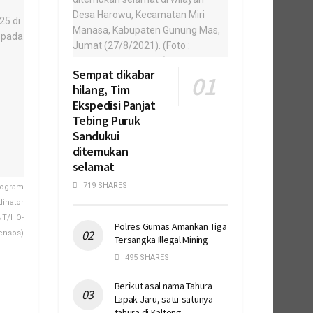
Sempat dikabar
hilang, Tim
Ekspedisi Panjat
Tebing Puruk
Sandukui
ditemukan
selamat
719 SHARES
rogram
inator
NT/HO-
Polres Gumas Amankan Tiga
nsos)
Tersangka Illegal Mining
495 SHARES
Berikut asal nama Tahura
Lapak Jaru, satu-satunya
tahura di Kalteng