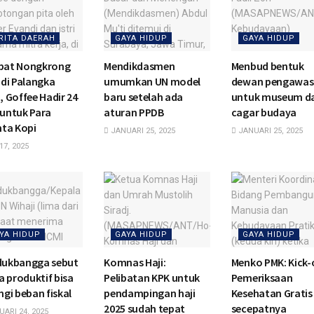
RITA DAERAH
GAYA HIDUP
GAYA HIDUP
at Nongkrong
Mendikdasmen
Menbud bentuk
 di Palangka
umumkan UN model
dewan pengawas
, Goffee Hadir 24
baru setelah ada
untuk museum d
untuk Para
aturan PPDB
cagar budaya
nta Kopi
JANUARI 25, 2025
JANUARI 25, 2025
17, 2025
YA HIDUP
GAYA HIDUP
GAYA HIDUP
ukbangga sebut
Komnas Haji:
Menko PMK: Kick-
a produktif bisa
Pelibatan KPK untuk
Pemeriksaan
ngi beban fiskal
pendampingan haji
Kesehatan Gratis
2025 sudah tepat
secepatnya
ARI 24, 2025