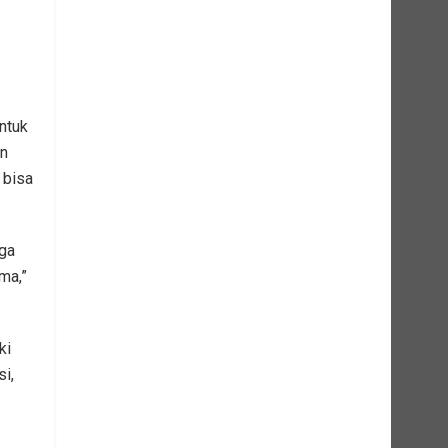
ntuk
n
 bisa
gga
ma,”
ki
i,