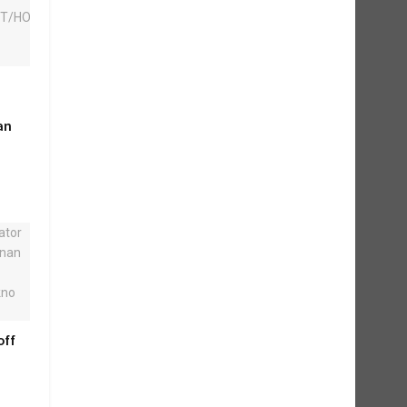
an
off