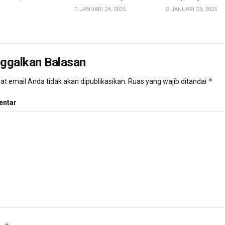
JANUARI 24, 2025
JANUARI 23, 2025
nggalkan Balasan
*
t email Anda tidak akan dipublikasikan.
Ruas yang wajib ditandai
ntar