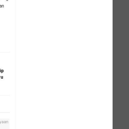
an
ip
ru