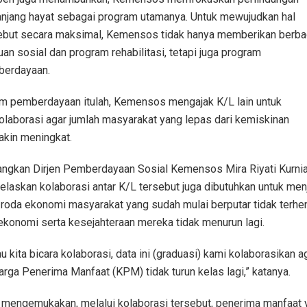
njang hayat sebagai program utamanya. Untuk mewujudkan hal
ebut secara maksimal, Kemensos tidak hanya memberikan berba
uan sosial dan program rehabilitasi, tetapi juga program
erdayaan.
m pemberdayaan itulah, Kemensos mengajak K/L lain untuk
olaborasi agar jumlah masyarakat yang lepas dari kemiskinan
kin meningkat.
ngkan Dirjen Pemberdayaan Sosial Kemensos Mira Riyati Kurnia
elaskan kolaborasi antar K/L tersebut juga dibutuhkan untuk men
 roda ekonomi masyarakat yang sudah mulai berputar tidak terhen
ekonomi serta kesejahteraan mereka tidak menurun lagi.
au kita bicara kolaborasi, data ini (graduasi) kami kolaborasikan a
arga Penerima Manfaat (KPM) tidak turun kelas lagi,” katanya.
 mengemukakan, melalui kolaborasi tersebut, penerima manfaat 