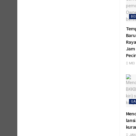
BE
Temp
Baru
Raya
Jam 
Peci
MEI 
GA
Mend
lansi
kura
JANU