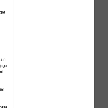
gai
sih
jaga
ti
gar
yang