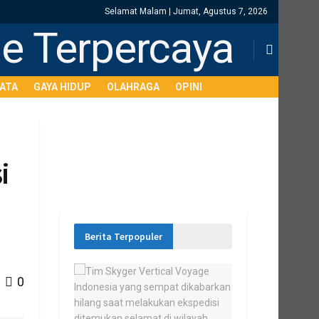
Selamat Malam | Jumat, Agustus 7, 2026
SATA
GAYA HIDUP
OLAHRAGA
OPINI
i
Berita Terpopuler
0