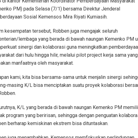
 di kantor Kementerian Koordinator Pemberdayaan Masyarakat
enko PM) pada Selasa (7/1) bersama Direktur Jenderal
erdayaan Sosial Kemensos Mira Riyati Kurniasih.
m kesempatan tersebut, Robben juga mengajak seluruh
nterian/lembaga yang berada di bawah naungan Kemenko PM u
erkuat sinergi dan kolaborasi guna meningkatkan pemberdayaa
rakat dari hulu hingga hilir, melalui pilot project kerja sama yang
sakan manfaatnya oleh masyarakat.
apan kami, kita bisa bersama-sama untuk menjalin sinergi sehin
ng-masing K/L bisa menciptakan suatu proyek kolaborasi bersa
 Robben.
rutnya, K/L yang berada di bawah naungan Kemenko PM memili
ak program yang beririsan, sehingga dengan penguatan kolaboras
en berharap kemiskinan ekstrem bisa dituntaskan.
en juga menambahkan, Kemensos memfokuskan perlindungan