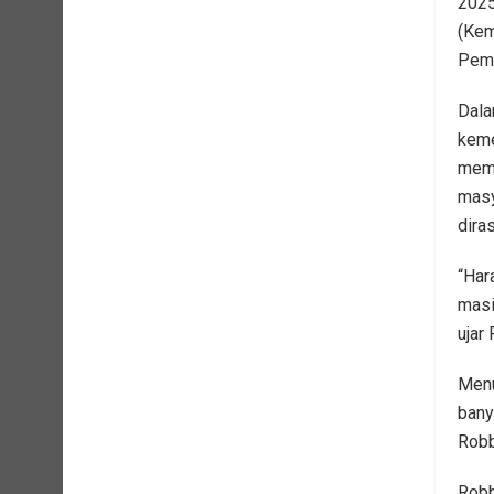
2025
(Kem
Pemb
Dala
keme
memp
masya
dira
“Har
masi
ujar
Menu
bany
Robb
Robb