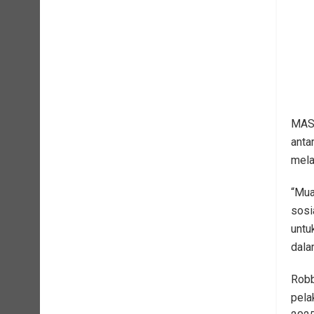
MASA
anta
mela
“Mua
sosi
untu
dala
Robb
pela