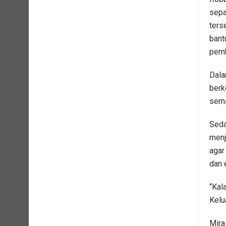
sepa
ters
bant
pemb
Dala
berk
sema
Seda
menj
agar
dan 
“Kal
Kelu
Mira