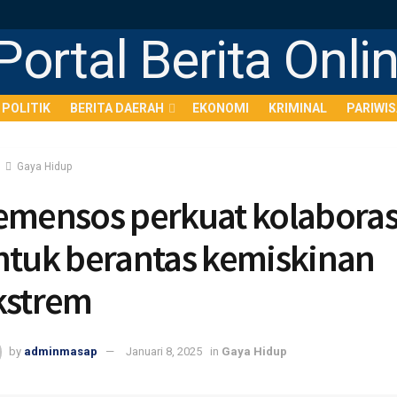
POLITIK
BERITA DAERAH
EKONOMI
KRIMINAL
PARIWI
Gaya Hidup
emensos perkuat kolaboras
ntuk berantas kemiskinan
kstrem
by
adminmasap
Januari 8, 2025
in
Gaya Hidup