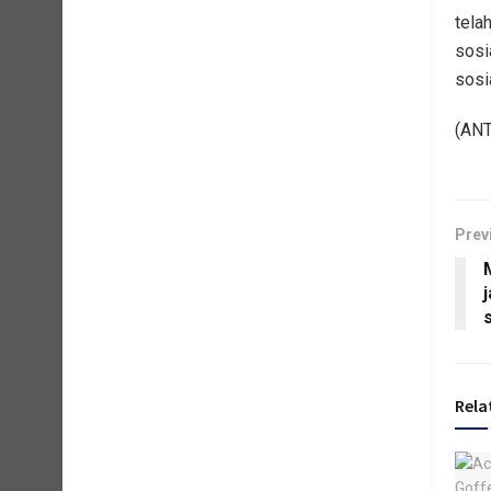
tela
sosi
sosia
(AN
Prev
Rela