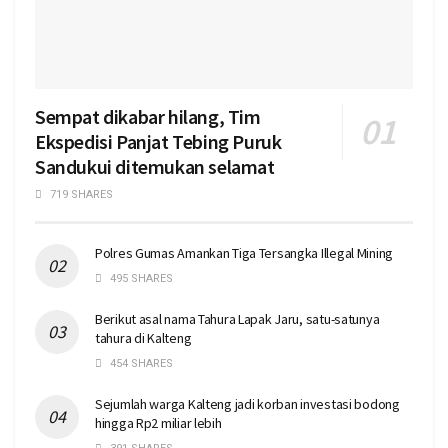
Sempat dikabar hilang, Tim
Ekspedisi Panjat Tebing Puruk
Sandukui ditemukan selamat
719 SHARES
Polres Gumas Amankan Tiga Tersangka Illegal Mining
495 SHARES
Berikut asal nama Tahura Lapak Jaru, satu-satunya
tahura di Kalteng
454 SHARES
Sejumlah warga Kalteng jadi korban investasi bodong
hingga Rp2 miliar lebih