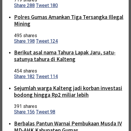
Share
288
Tweet
180
Polres Gumas Amankan Tiga Tersangka Illegal
Mining
495 shares
Share
198
Tweet
124
Berikut asal nama Tahura Lapak Jaru, satu-
satunya tahura di Kalteng
454 shares
Share
182
Tweet
114
Sejumlah warga Kalteng jadi korban investasi
bodong hingga Rp2 miliar lebih
391 shares
Share
156
Tweet
98
Berbalas Pantun Warnai Pembukaan Musda IV
MD-AHK Kabupaten Gumas