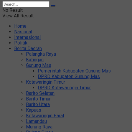
No Result
View All Result
Home
Nasional
Internasional
Politik
Berita Daerah
Palangka Raya
Katingan
Gunung Mas
Pemerintah Kabupaten Gunung Mas
DPRD Kabupaten Gunung Mas
Kotawaringin Timur
DPRD Kotawaringin Timur
Barito Selatan
Barito Timur
Barito Utara
Kapuas
Kotawaringin Barat
Lamandau
Murung Raya