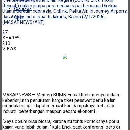
Menteri Badan Usaha Milik Negara (BUMN) Erick Thohir
(tengah) dalam jumpa pers seusai rapat bersama Direktur
Olahraga
Utama Garuda Indonesia, Citilink, Pelita Air, InJourney Airports,
dan AirNav Indonesia di Jakarta, Kamis (2/1/2025).
Opini
(MASAPNEWS/ANT)
27
SHARES
210
VIEWS
MASAPNEWS – Menteri BUMN Erick Thohir menyebutkan
keberlanjutan penurunan harga tiket pesawat perlu kajian
mendalam agar dapat memastikan dampaknya terhadap
industri penerbangan maupun secara ekonomi.
“Saya belum bisa bicara, karena itu tentu konteksnya perlu
kajian yang lebih dalam,” kata Erick saat konferensi pers di