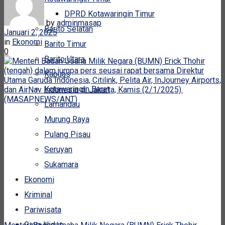
DPRD Kotawaringin Timur
by
adminmasap
Barito Selatan
Januari 2, 2025
in
Ekonomi
Barito Timur
0
Barito Utara
Kapuas
Kotawaringin Barat
Lamandau
Murung Raya
Pulang Pisau
Seruyan
Sukamara
Ekonomi
Kriminal
Pariwisata
Gaya Hidup