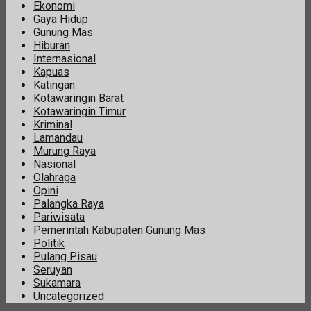
Ekonomi
Gaya Hidup
Gunung Mas
Hiburan
Internasional
Kapuas
Katingan
Kotawaringin Barat
Kotawaringin Timur
Kriminal
Lamandau
Murung Raya
Nasional
Olahraga
Opini
Palangka Raya
Pariwisata
Pemerintah Kabupaten Gunung Mas
Politik
Pulang Pisau
Seruyan
Sukamara
Uncategorized