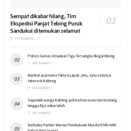
Sempat dikabar hilang, Tim
Ekspedisi Panjat Tebing Puruk
Sandukui ditemukan selamat
719 SHARES
Polres Gumas Amankan Tiga Tersangka Illegal Mining
495 SHARES
Berikut asal nama Tahura Lapak Jaru, satu-satunya
tahura di Kalteng
454 SHARES
Sejumlah warga Kalteng jadi korban investasi bodong
hingga Rp2 miliar lebih
391 SHARES
Berbalas Pantun Warnai Pembukaan Musda IV MD-AHK
Kabupaten Gumas