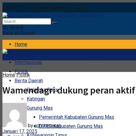
Selamat Sore | Kamis, Agustus 6, 2026
No Result
View All Result
Home
Nasional
Internasional
Politik
Home
Politik
Berita Daerah
Wamendagri dukung peran aktif 
Palangka Raya
Katingan
Gunung Mas
Pemerintah Kabupaten Gunung Mas
by
adminmasap
DPRD Kabupaten Gunung Mas
Januari 17, 2025
Kotawaringin Timur