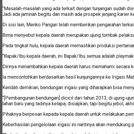
“Masalah-masalah yang ada terkait dengan tunjangan sudah dise
Jadi ada jaminan begitu dan masih ada prospek jenjang karier k
Di sisi lain, Menko Pangan telah memberikan pengarahan terkait
Bima menyebut kepala daerah merupakan ujung tombak pelaksan
Pada tingkat hulu, kepala daerah memastikan produksi pertanian 
“Bapak/Ibu kepala daerah, ini Bapak/Ibu semua adalah playmake
Dirinya menambahkan kepala daerah harus memahami secara ko
Ia mencontohkan berdasarkan hasil kunjungannya ke Irigasi Malu
Kendati demikian, bendungan irigasi yang diharapkan bisa meny
“[Pembangunan bendungan] dicicil dari tahun 2013, di ujung-uj
lahan baru yang tadinya kelapa, disiapkan, tapi begitu jebol, akhir
Pihaknya berpesan kepada kepala daerah untuk melakukan peman
Keberhasilan pengelolaan irigasi ini nantinya akan mendukung