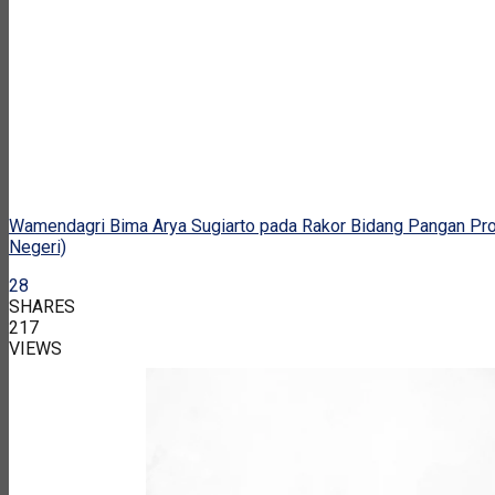
Wamendagri Bima Arya Sugiarto pada Rakor Bidang Pangan P
Negeri)
28
SHARES
217
VIEWS