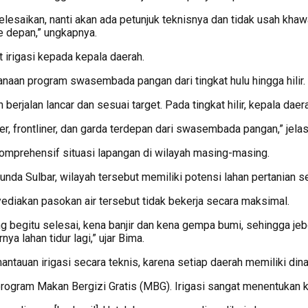
lesaikan, nanti akan ada petunjuk teknisnya dan tidak usah khaw
e depan,” ungkapnya.
 irigasi kepada kepala daerah.
aan program swasembada pangan dari tingkat hulu hingga hilir.
berjalan lancar dan sesuai target. Pada tingkat hilir, kepala dae
r, frontliner, dan garda terdepan dari swasembada pangan,” jela
mprehensif situasi lapangan di wilayah masing-masing.
nda Sulbar, wilayah tersebut memiliki potensi lahan pertanian s
ediakan pasokan air tersebut tidak bekerja secara maksimal.
ung begitu selesai, kena banjir dan kena gempa bumi, sehingga 
nya lahan tidur lagi,” ujar Bima.
tauan irigasi secara teknis, karena setiap daerah memiliki di
 program Makan Bergizi Gratis (MBG). Irigasi sangat menentuka