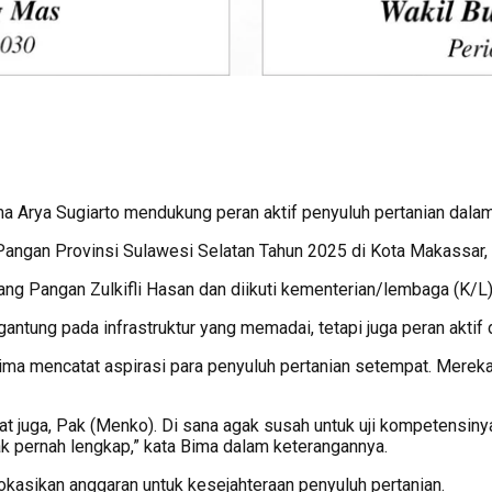
rya Sugiarto mendukung peran aktif penyuluh pertanian dalam 
 Pangan Provinsi Sulawesi Selatan Tahun 2025 di Kota Makassar,
ng Pangan Zulkifli Hasan dan diikuti kementerian/lembaga (K/L) 
antung pada infrastruktur yang memadai, tetapi juga peran aktif
, Bima mencatat aspirasi para penyuluh pertanian setempat. Mer
hat juga, Pak (Menko). Di sana agak susah untuk uji kompetensinya
dak pernah lengkap,” kata Bima dalam keterangannya.
kasikan anggaran untuk kesejahteraan penyuluh pertanian.