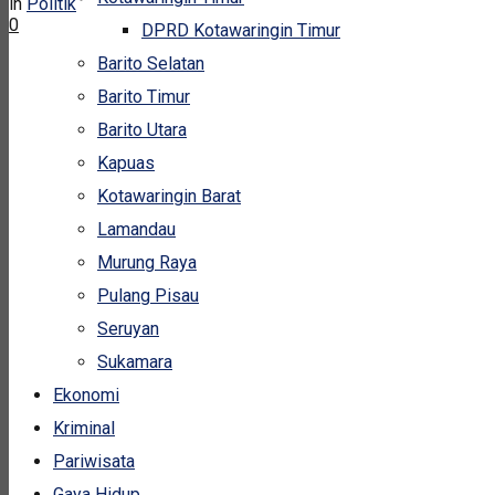
in
Politik
0
DPRD Kotawaringin Timur
Barito Selatan
Barito Timur
Barito Utara
Kapuas
Kotawaringin Barat
Lamandau
Murung Raya
Pulang Pisau
Seruyan
Sukamara
Ekonomi
Kriminal
Pariwisata
Gaya Hidup