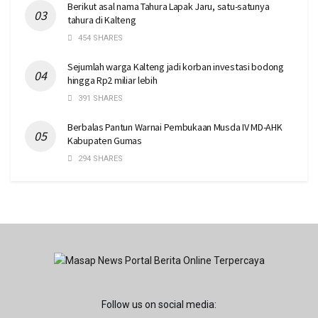
Berikut asal nama Tahura Lapak Jaru, satu-satunya
tahura di Kalteng
454 SHARES
Sejumlah warga Kalteng jadi korban investasi bodong
hingga Rp2 miliar lebih
391 SHARES
Berbalas Pantun Warnai Pembukaan Musda IV MD-AHK
Kabupaten Gumas
294 SHARES
Follow us on social media: