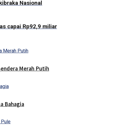
kibraka Nasional
s capai Rp92,9 miliar
endera Merah Putih
sa Bahagia