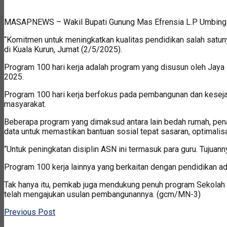
MASAPNEWS – Wakil Bupati Gunung Mas Efrensia L.P Umbing m
“Komitmen untuk meningkatkan kualitas pendidikan salah satuny
di Kuala Kurun, Jumat (2/5/2025).
Program 100 hari kerja adalah program yang disusun oleh Jaya 
2025.
Program 100 hari kerja berfokus pada pembangunan dan kesej
masyarakat.
Beberapa program yang dimaksud antara lain bedah rumah, pen
data untuk memastikan bantuan sosial tepat sasaran, optimalisa
“Untuk peningkatan disiplin ASN ini termasuk para guru. Tujua
Program 100 kerja lainnya yang berkaitan dengan pendidikan a
Tak hanya itu, pemkab juga mendukung penuh program Sekolah 
telah mengajukan usulan pembangunannya. (gcm/MN-3)
Previous Post