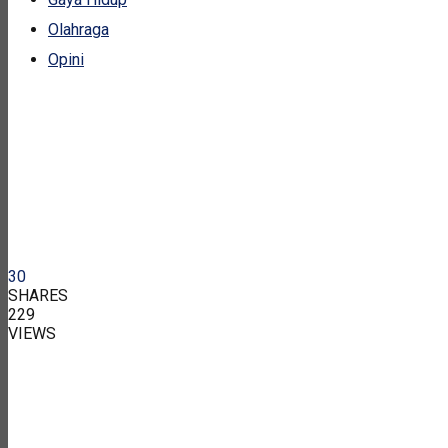
Olahraga
Opini
30
SHARES
229
VIEWS