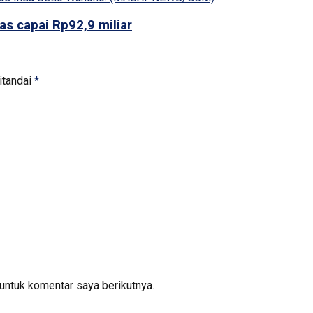
s capai Rp92,9 miliar
itandai
*
untuk komentar saya berikutnya.