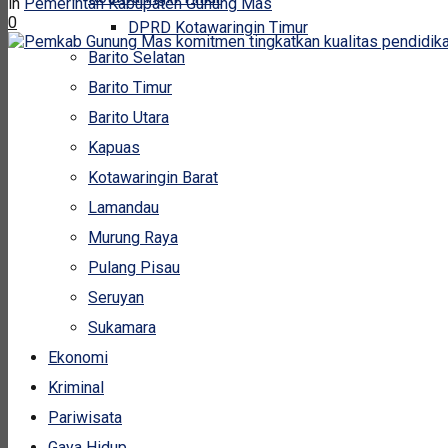
in
Pemerintah Kabupaten Gunung Mas
0
DPRD Kotawaringin Timur
Barito Selatan
Barito Timur
Barito Utara
Kapuas
Kotawaringin Barat
Lamandau
Murung Raya
Pulang Pisau
Seruyan
Sukamara
Ekonomi
Kriminal
Pariwisata
Gaya Hidup