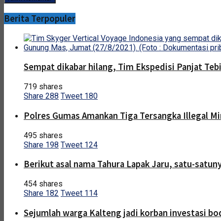
Berita Terpopuler
Sempat dikabar hilang, Tim Ekspedisi Panjat Te
719 shares
Share
288
Tweet
180
Polres Gumas Amankan Tiga Tersangka Illegal Mi
495 shares
Share
198
Tweet
124
Berikut asal nama Tahura Lapak Jaru, satu-satuny
454 shares
Share
182
Tweet
114
Sejumlah warga Kalteng jadi korban investasi bo