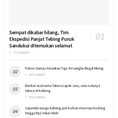
Sempat dikabar hilang, Tim
Ekspedisi Panjat Tebing Puruk
Sandukui ditemukan selamat
719 SHARES
Polres Gumas Amankan Tiga Tersangka Illegal Mining
495 SHARES
Berikut asal nama Tahura Lapak Jaru, satu-satunya
tahura di Kalteng
454 SHARES
Sejumlah warga Kalteng jadi korban investasi bodong
hingga Rp2 miliar lebih