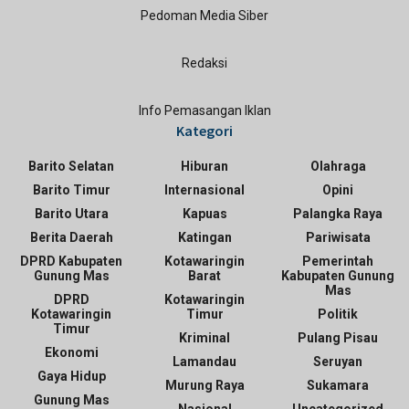
Pedoman Media Siber
Redaksi
Info Pemasangan Iklan
Kategori
Barito Selatan
Hiburan
Olahraga
Barito Timur
Internasional
Opini
Barito Utara
Kapuas
Palangka Raya
Berita Daerah
Katingan
Pariwisata
DPRD Kabupaten
Kotawaringin
Pemerintah
Gunung Mas
Barat
Kabupaten Gunung
Mas
DPRD
Kotawaringin
Kotawaringin
Timur
Politik
Timur
Kriminal
Pulang Pisau
Ekonomi
Lamandau
Seruyan
Gaya Hidup
Murung Raya
Sukamara
Gunung Mas
Nasional
Uncategorized