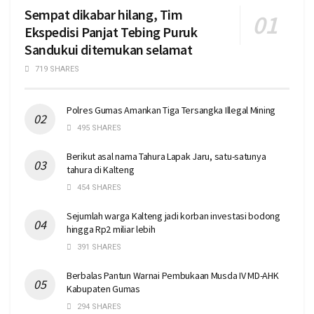
Sempat dikabar hilang, Tim
Ekspedisi Panjat Tebing Puruk
Sandukui ditemukan selamat
719 SHARES
Polres Gumas Amankan Tiga Tersangka Illegal Mining
495 SHARES
Berikut asal nama Tahura Lapak Jaru, satu-satunya
tahura di Kalteng
454 SHARES
Sejumlah warga Kalteng jadi korban investasi bodong
hingga Rp2 miliar lebih
391 SHARES
Berbalas Pantun Warnai Pembukaan Musda IV MD-AHK
Kabupaten Gumas
294 SHARES