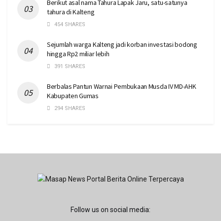
Berikut asal nama Tahura Lapak Jaru, satu-satunya
tahura di Kalteng
454 SHARES
Sejumlah warga Kalteng jadi korban investasi bodong
hingga Rp2 miliar lebih
391 SHARES
Berbalas Pantun Warnai Pembukaan Musda IV MD-AHK
Kabupaten Gumas
294 SHARES
Follow us on social media: