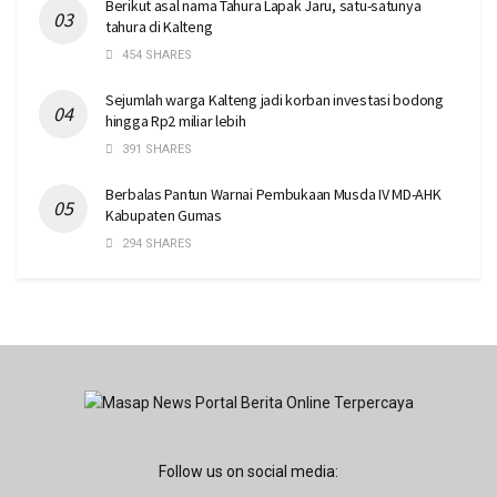
Berikut asal nama Tahura Lapak Jaru, satu-satunya
tahura di Kalteng
454 SHARES
Sejumlah warga Kalteng jadi korban investasi bodong
hingga Rp2 miliar lebih
391 SHARES
Berbalas Pantun Warnai Pembukaan Musda IV MD-AHK
Kabupaten Gumas
294 SHARES
Follow us on social media: