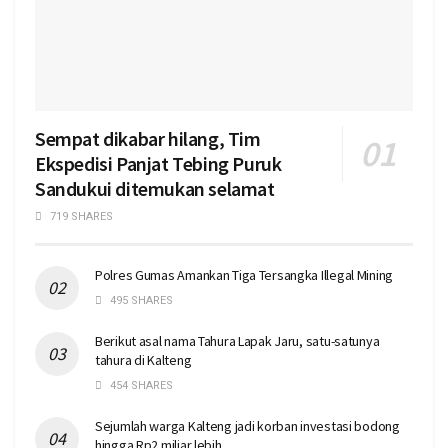
Sempat dikabar hilang, Tim
Ekspedisi Panjat Tebing Puruk
Sandukui ditemukan selamat
719 SHARES
Polres Gumas Amankan Tiga Tersangka Illegal Mining
495 SHARES
Berikut asal nama Tahura Lapak Jaru, satu-satunya
tahura di Kalteng
454 SHARES
Sejumlah warga Kalteng jadi korban investasi bodong
hingga Rp2 miliar lebih