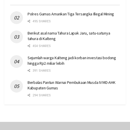
Polres Gumas Amankan Tiga Tersangka Illegal Mining
495 SHARES
Berikut asal nama Tahura Lapak Jaru, satu-satunya
tahura di Kalteng
454 SHARES
Sejumlah warga Kalteng jadi korban investasi bodong
hingga Rp2 miliar lebih
391 SHARES
Berbalas Pantun Warnai Pembukaan Musda IV MD-AHK
Kabupaten Gumas
294 SHARES