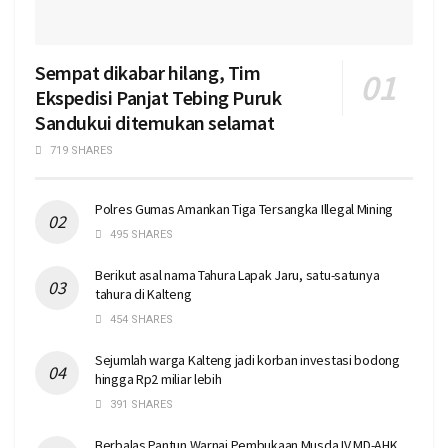
Sempat dikabar hilang, Tim
Ekspedisi Panjat Tebing Puruk
Sandukui ditemukan selamat
719 SHARES
Polres Gumas Amankan Tiga Tersangka Illegal Mining
495 SHARES
Berikut asal nama Tahura Lapak Jaru, satu-satunya
tahura di Kalteng
454 SHARES
Sejumlah warga Kalteng jadi korban investasi bodong
hingga Rp2 miliar lebih
391 SHARES
Berbalas Pantun Warnai Pembukaan Musda IV MD-AHK