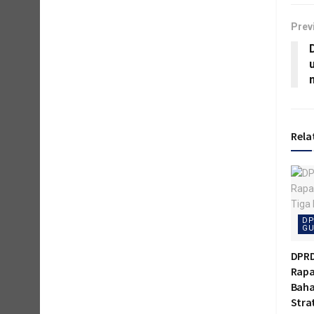
Prev
Rela
DP
GU
DPRD
Rapa
Baha
Stra