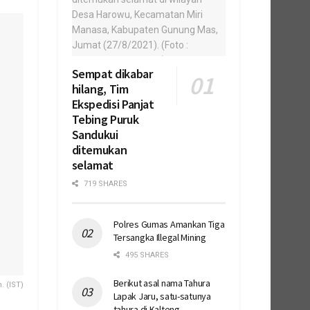
Sempat dikabar
hilang, Tim
Ekspedisi Panjat
Tebing Puruk
Sandukui
ditemukan
selamat
719 SHARES
Polres Gumas Amankan Tiga
Tersangka Illegal Mining
495 SHARES
Berikut asal nama Tahura
. (IST)
Lapak Jaru, satu-satunya
tahura di Kalteng