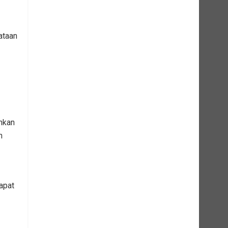
ataan
hkan
n
apat