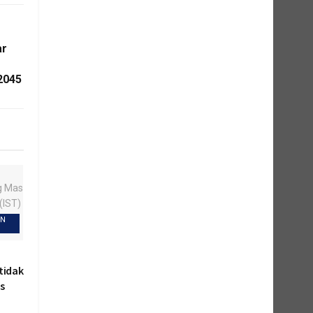
ar
2045
EN
tidak
as