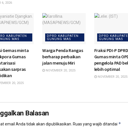
 6, 2026
RD KABUPATEN
DPRD KABUPATEN
DPRD KABUPAT
NUNG MAS
GUNUNG MAS
GUNUNG MAS
si Gernas minta
Warga Penda Rangas
Fraksi PDI-P DPR
ikpora Gumas
berharap perbaikan
Gumas minta OP
tarisasi
jalan menuju Miri
pengelola PAD be
sakan sarpras
lebih optimal
NOVEMBER 20, 2025
idikan
NOVEMBER 20, 2025
EMBER 20, 2025
nggalkan Balasan
*
t email Anda tidak akan dipublikasikan.
Ruas yang wajib ditandai