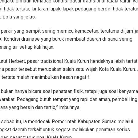
engaku prihatin terhadap kondisi pasar tradisional Kuala Kurun y
ai tidak tertata, lantaran lapak-lapak pedagang berdiri tidak teratu
a pola yang jelas.
 parkir yang sempit sering memicu kemacetan, terutama di jam-j
k. Kondisi drainase yang buruk membuat daerah di sana sering
nang air setiap kali hujan.
rut Herbert, pasar tradisional Kuala Kurun hendaknya lebih tertat
na pasar tersebut merupakan salah satu wajah Kota Kuala Kurun. 
k tertata malah menimbulkan kesan negatif.
a bukan hanya bicara soal penataan fisik, tetapi juga soal kenyam
arakat. Pedagang butuh tempat yang rapi dan aman, pembeli ing
ana yang bersih dan tertib,” imbuhnya.
 sebab itu, ia mendesak Pemerintah Kabupaten Gumas melalui
ngkat daerah terkait untuk segera melakukan penataan serius
adap pasar tradisional Kuala Kurun.