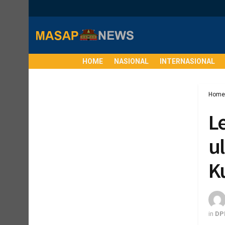
HOME
NASIONAL
INTERNASIONAL
Home
L
ul
K
in
DP