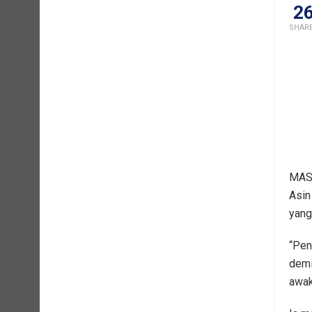
2
SHAR
MASA
Asin
yang
“Pen
demi
awak