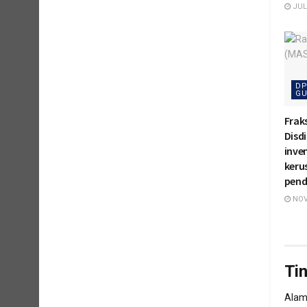
JULI
DP
GU
Frak
Disd
inven
keru
pend
NOV
Ti
Alama