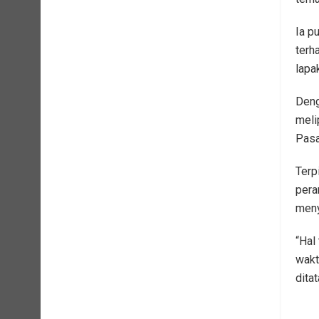
Ia p
terh
lapa
Deng
meli
Pasa
Terp
pera
meny
“Hal
wakt
dita