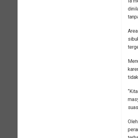
Ia m
dinil
tanp
Area
sibu
terge
Menu
kare
tida
“Kit
masy
suas
Oleh
pera
terh