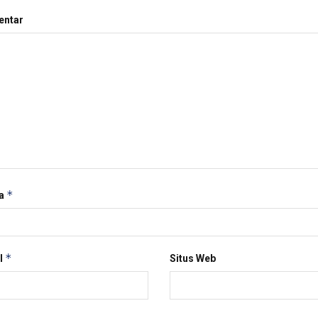
ntar
*
a
*
l
Situs Web