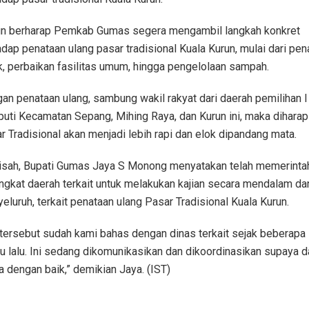
un berharap Pemkab Gumas segera mengambil langkah konkret
adap penataan ulang pasar tradisional Kuala Kurun, mulai dari pen
k, perbaikan fasilitas umum, hingga pengelolaan sampah.
an penataan ulang, sambung wakil rakyat dari daerah pemilihan I
puti Kecamatan Sepang, Mihing Raya, dan Kurun ini, maka diharap
r Tradisional akan menjadi lebih rapi dan elok dipandang mata.
isah, Bupati Gumas Jaya S Monong menyatakan telah memerinta
ngkat daerah terkait untuk melakukan kajian secara mendalam da
eluruh, terkait penataan ulang Pasar Tradisional Kuala Kurun.
 tersebut sudah kami bahas dengan dinas terkait sejak beberapa
u lalu. Ini sedang dikomunikasikan dan dikoordinasikan supaya d
ta dengan baik,” demikian Jaya. (IST)