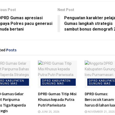
ious Post
Next Post
DPRD Gumas apresiasi
Penguatan karakter pelaj
upaya Polres pacu generasi
Gumas langkah strategis
muda bertani
sambut bonus demografi 
ted
Posts
RD KABUPATEN
DPRD KABUPATEN
DPRD KABUPAT
NUNG MAS
GUNUNG MAS
GUNUNG MAS
 Gumas Gelar
DPRD Gumas Titip Misi
DPRD Gumas:
t Paripurna
Khusus kepada Putra
Bercocok tanam 
s Tiga Raperda
Putri Pariwisata
harus di lahan lu
tegis
JUNI 25, 2026
NOVEMBER 21, 2025