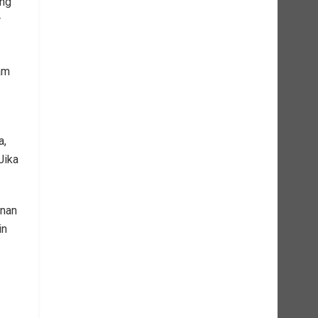
ang
r
am
a,
Jika
anan
in