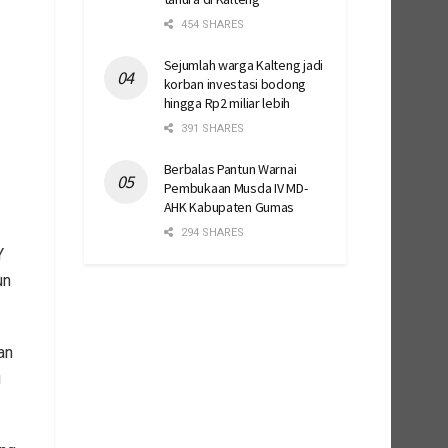
454 SHARES
Sejumlah warga Kalteng jadi
korban investasi bodong
hingga Rp2 miliar lebih
391 SHARES
Berbalas Pantun Warnai
Pembukaan Musda IV MD-
AHK Kabupaten Gumas
294 SHARES
Y
un
an
i