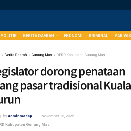
POLITIK
BERITA DAERAH
EKONOMI
KRIMINAL
PARIWI
Berita Daerah
Gunung Mas
DPRD Kabupaten Gunung Mas
egislator dorong penataan
ang pasar tradisional Kual
urun
by
adminmasap
November 15, 2025
RD Kabupaten Gunung Mas