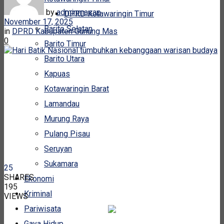
by
adminmasap
DPRD Kotawaringin Timur
November 17, 2025
Barito Selatan
in
DPRD Kabupaten Gunung Mas
0
Barito Timur
Barito Utara
Kapuas
Kotawaringin Barat
Lamandau
Murung Raya
Pulang Pisau
Seruyan
Sukamara
25
SHARES
Ekonomi
195
Kriminal
VIEWS
Pariwisata
Gaya Hidup