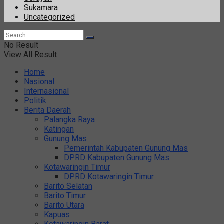
Sukamara
Uncategorized
No Result
View All Result
Home
Nasional
Internasional
Politik
Berita Daerah
Palangka Raya
Katingan
Gunung Mas
Pemerintah Kabupaten Gunung Mas
DPRD Kabupaten Gunung Mas
Kotawaringin Timur
DPRD Kotawaringin Timur
Barito Selatan
Barito Timur
Barito Utara
Kapuas