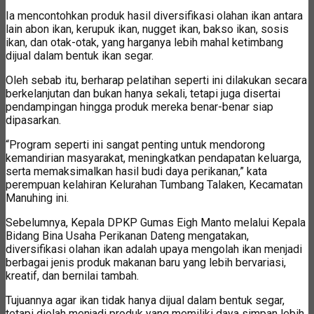
Ia mencontohkan produk hasil diversifikasi olahan ikan antara
lain abon ikan, kerupuk ikan, nugget ikan, bakso ikan, sosis
ikan, dan otak-otak, yang harganya lebih mahal ketimbang
dijual dalam bentuk ikan segar.
Oleh sebab itu, berharap pelatihan seperti ini dilakukan secara
berkelanjutan dan bukan hanya sekali, tetapi juga disertai
pendampingan hingga produk mereka benar-benar siap
dipasarkan.
“Program seperti ini sangat penting untuk mendorong
kemandirian masyarakat, meningkatkan pendapatan keluarga,
serta memaksimalkan hasil budi daya perikanan,” kata
perempuan kelahiran Kelurahan Tumbang Talaken, Kecamatan
Manuhing ini.
Sebelumnya, Kepala DPKP Gumas Eigh Manto melalui Kepala
Bidang Bina Usaha Perikanan Dateng mengatakan,
diversifikasi olahan ikan adalah upaya mengolah ikan menjadi
berbagai jenis produk makanan baru yang lebih bervariasi,
kreatif, dan bernilai tambah.
Tujuannya agar ikan tidak hanya dijual dalam bentuk segar,
tetapi diolah menjadi produk yang memiliki daya simpan lebih