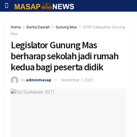
Home
Berita Daerah
Gunung Mas
DPRD Kabupaten Gunung
Mas
Legislator Gunung Mas
berharap sekolah jadi rumah
kedua bagi peserta didik
by
adminmasap
November 7, 2025