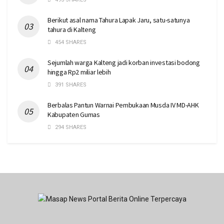
Berikut asal nama Tahura Lapak Jaru, satu-satunya
tahura di Kalteng
454 SHARES
Sejumlah warga Kalteng jadi korban investasi bodong
hingga Rp2 miliar lebih
391 SHARES
Berbalas Pantun Warnai Pembukaan Musda IV MD-AHK
Kabupaten Gumas
294 SHARES