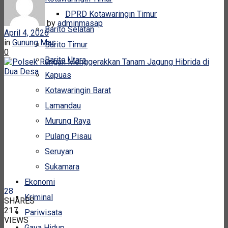
DPRD Kotawaringin Timur
by
adminmasap
Barito Selatan
April 4, 2026
in
Gunung Mas
Barito Timur
0
Barito Utara
Kapuas
Kotawaringin Barat
Lamandau
Murung Raya
Pulang Pisau
Seruyan
Sukamara
Ekonomi
28
Kriminal
SHARES
217
Pariwisata
VIEWS
Gaya Hidup