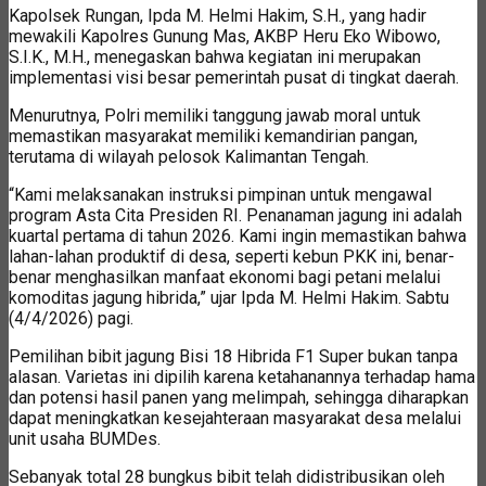
Kapolsek Rungan, Ipda M. Helmi Hakim, S.H., yang hadir
mewakili Kapolres Gunung Mas, AKBP Heru Eko Wibowo,
S.I.K., M.H., menegaskan bahwa kegiatan ini merupakan
implementasi visi besar pemerintah pusat di tingkat daerah.
Menurutnya, Polri memiliki tanggung jawab moral untuk
memastikan masyarakat memiliki kemandirian pangan,
terutama di wilayah pelosok Kalimantan Tengah.
“Kami melaksanakan instruksi pimpinan untuk mengawal
program Asta Cita Presiden RI. Penanaman jagung ini adalah
kuartal pertama di tahun 2026. Kami ingin memastikan bahwa
lahan-lahan produktif di desa, seperti kebun PKK ini, benar-
benar menghasilkan manfaat ekonomi bagi petani melalui
komoditas jagung hibrida,” ujar Ipda M. Helmi Hakim. Sabtu
(4/4/2026) pagi.
Pemilihan bibit jagung Bisi 18 Hibrida F1 Super bukan tanpa
alasan. Varietas ini dipilih karena ketahanannya terhadap hama
dan potensi hasil panen yang melimpah, sehingga diharapkan
dapat meningkatkan kesejahteraan masyarakat desa melalui
unit usaha BUMDes.
Sebanyak total 28 bungkus bibit telah didistribusikan oleh