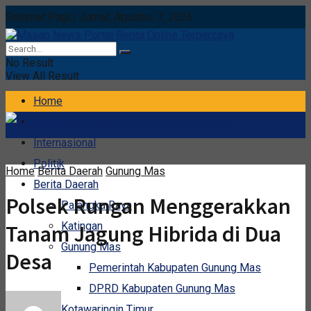
Selamat Pagi | Jumat, Agustus 7, 2026
No Result
View All Result
Home
Nasional
Internasional
Politik
Home
Berita Daerah
Gunung Mas
Berita Daerah
Polsek Rungan Menggerakkan
Palangka Raya
Katingan
Tanam Jagung Hibrida di Dua
Gunung Mas
Desa
Pemerintah Kabupaten Gunung Mas
DPRD Kabupaten Gunung Mas
Kotawaringin Timur