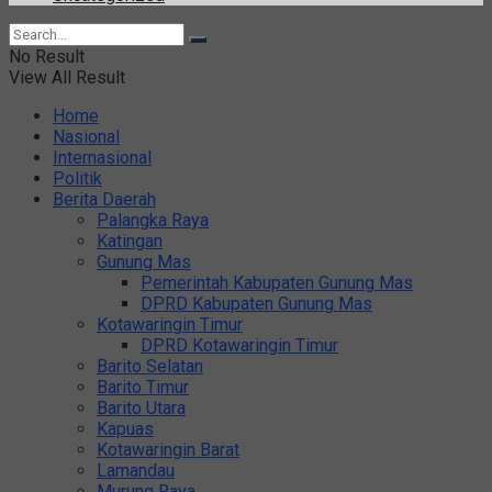
No Result
View All Result
Home
Nasional
Internasional
Politik
Berita Daerah
Palangka Raya
Katingan
Gunung Mas
Pemerintah Kabupaten Gunung Mas
DPRD Kabupaten Gunung Mas
Kotawaringin Timur
DPRD Kotawaringin Timur
Barito Selatan
Barito Timur
Barito Utara
Kapuas
Kotawaringin Barat
Lamandau
Murung Raya