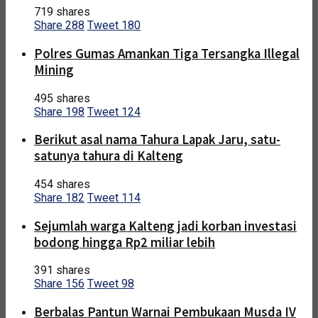
719 shares
Share
288
Tweet
180
Polres Gumas Amankan Tiga Tersangka Illegal
Mining
495 shares
Share
198
Tweet
124
Berikut asal nama Tahura Lapak Jaru, satu-
satunya tahura di Kalteng
454 shares
Share
182
Tweet
114
Sejumlah warga Kalteng jadi korban investasi
bodong hingga Rp2 miliar lebih
391 shares
Share
156
Tweet
98
Berbalas Pantun Warnai Pembukaan Musda IV