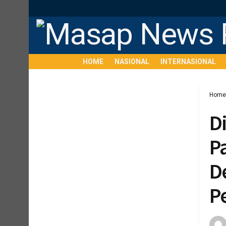
HOME
NASIONAL
INTERNASIONAL
Home
D
P
D
P