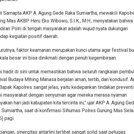
t Samapta AKP A. Agung Gede Raka Sumiartha, mewakili Kapolr
ng Mas AKBP Heru Eko Wibowo, S.I.K., M.H., menyatakan bahwa
diran Polri di tengah masyarakat adalah wujud nyata dukungan
adap kegiatan positif daerah.
rutnya, faktor keamanan merupakan kunci utama agar festival b
kala besar ini bisa dinikmati dengan penuh kegembiraan.
i hadir di sini untuk memastikan bahwa seluruh rangkaian pemb
ival Budaya Mihing Manasa berjalan aman, tertib, dan kondusif. A
 Bapak Kapolres sangat jelas, yaitu kedepankan tindakan preventi
ni masyarakat dengan senyuman agar mereka merasa nyaman
yakan hari jadi kabupaten kita tercinta ini,” ujar AKP A. Agung Ge
 Sumiartha, saat di konfirmasi Sihumas Polres Gunung Mas Sela
6) pagi.
pangan, sinergitas antarlini terlihat sangat solid saat petugas