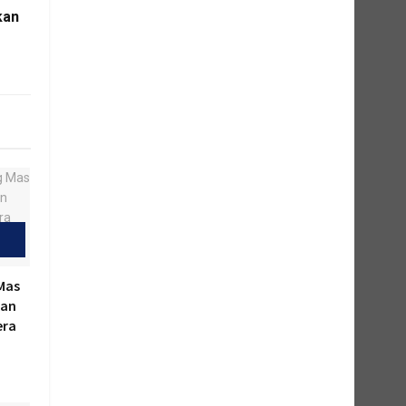
kan
M
Mas
kan
era