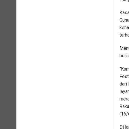
Kasa
Gunu
keha
terh
Menu
bers
“Kam
Fest
dari
laya
mera
Raka
(16/
Di la