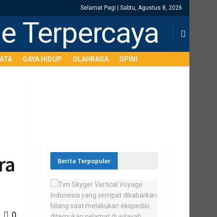
Selamat Pagi | Sabtu, Agustus 8, 2026
SATA
GAYA HIDUP
OLAHRAGA
OPINI
ra
Berita Terpopuler
0