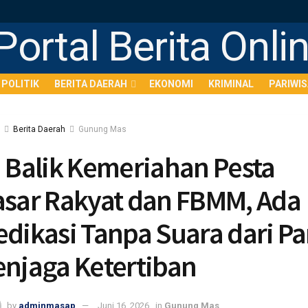
POLITIK
BERITA DAERAH
EKONOMI
KRIMINAL
PARIWI
Berita Daerah
Gunung Mas
i Balik Kemeriahan Pesta
asar Rakyat dan FBMM, Ada
edikasi Tanpa Suara dari Pa
enjaga Ketertiban
by
adminmasap
Juni 16, 2026
in
Gunung Mas