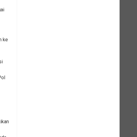
ai
h ke
si
Pol
ikan