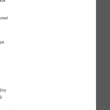
ada
sonel
g
nya
Erry
g