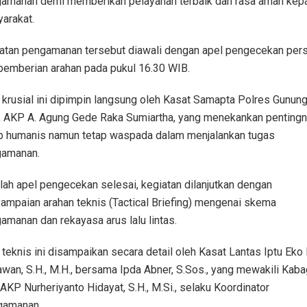
amanan demi memberikan pelayanan terbaik dan rasa aman kep
arakat.
atan pengamanan tersebut diawali dengan apel pengecekan per
pemberian arahan pada pukul 16.30 WIB.
 krusial ini dipimpin langsung oleh Kasat Samapta Polres Gunun
 AKP A. Agung Gede Raka Sumiartha, yang menekankan penting
p humanis namun tetap waspada dalam menjalankan tugas
amanan.
lah apel pengecekan selesai, kegiatan dilanjutkan dengan
ampaian arahan teknis (Tactical Briefing) mengenai skema
amanan dan rekayasa arus lalu lintas.
 teknis ini disampaikan secara detail oleh Kasat Lantas Iptu Eko 
awan, S.H., M.H., bersama Ipda Abner, S.Sos., yang mewakili Kaba
AKP Nurheriyanto Hidayat, S.H., M.Si., selaku Koordinator
gamanan.