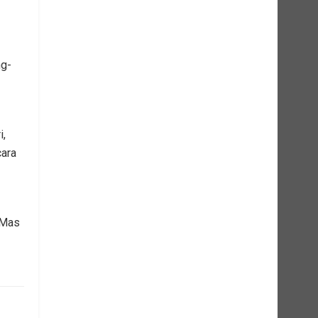
g-
i,
cara
 Mas