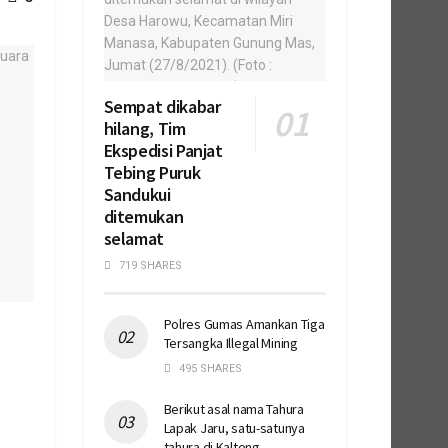
Sempat dikabar
hilang, Tim
Ekspedisi Panjat
Tebing Puruk
Sandukui
ditemukan
selamat
719 SHARES
Polres Gumas Amankan Tiga
Tersangka Illegal Mining
495 SHARES
Berikut asal nama Tahura
Lapak Jaru, satu-satunya
tahura di Kalteng