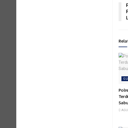
P
Rela
GU
Polr
Terd
Sabu
AGUS