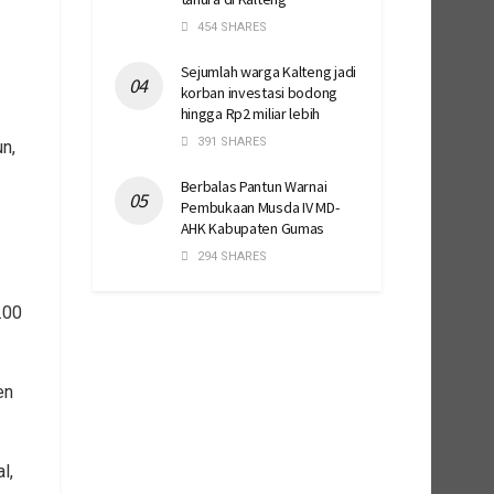
454 SHARES
Sejumlah warga Kalteng jadi
korban investasi bodong
hingga Rp2 miliar lebih
391 SHARES
n,
Berbalas Pantun Warnai
Pembukaan Musda IV MD-
AHK Kabupaten Gumas
294 SHARES
.00
en
l,