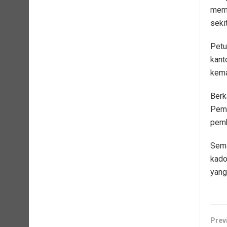
meme
seki
Petu
kant
kema
Berka
Pemk
pemb
Sema
kado
yang
Prev