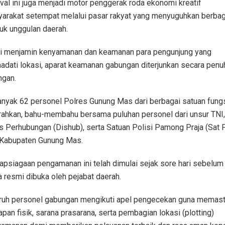
ival ini juga menjadi motor penggerak roda ekonomi kreatif
arakat setempat melalui pasar rakyat yang menyuguhkan berbag
uk unggulan daerah.
 menjamin kenyamanan dan keamanan para pengunjung yang
dati lokasi, aparat keamanan gabungan diterjunkan secara penu
ngan.
nyak 62 personel Polres Gunung Mas dari berbagai satuan fung
rahkan, bahu-membahu bersama puluhan personel dari unsur TNI,
s Perhubungan (Dishub), serta Satuan Polisi Pamong Praja (Sat 
Kabupaten Gunung Mas.
apsiagaan pengamanan ini telah dimulai sejak sore hari sebelum
a resmi dibuka oleh pejabat daerah.
ruh personel gabungan mengikuti apel pengecekan guna memast
apan fisik, sarana prasarana, serta pembagian lokasi (plotting)