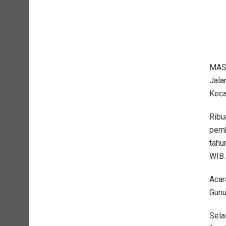
MASA
Jala
Keca
Ribu
pemb
tahu
WIB.
Acar
Gunu
Sela