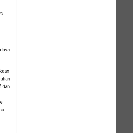
es
udaya
ukaan
rahan
f dan
de
sa