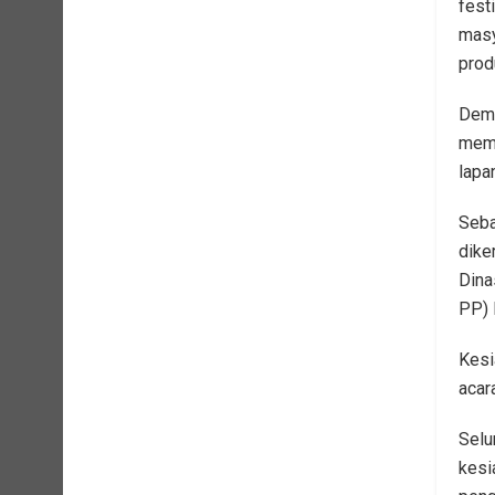
fest
masy
prod
Demi
mema
lapa
Seba
dike
Dina
PP) 
Kesi
acar
Selu
kesi