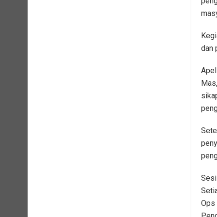
peng
masy
Kegi
dan 
Apel
Mas,
sika
peng
Sete
peny
peng
Sesi
Seti
Ops 
Pen