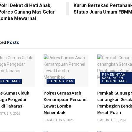
olri Dekat di Hati Anak,
Kurun Bertekad Pertahan
Polres Gunung Mas Gelar
Status Juara Umum FBM
Lomba Mewarnai
ted
Posts
PEMERINTAH
KABUPATEN
NUNG MAS
GUNUNG MAS
GUNUNG MAS
es Gumas Ciduk
Polres Gumas Asah
Pemkab Gunung 
uga Pengedar
Kemampuan Personel
canangkan Gera
 di Tabaras
Lewat Lomba
Pembagian Bend
Menembak
Merah Putih
TUS 7, 2026
AGUSTUS 6, 2026
AGUSTUS 6, 2026