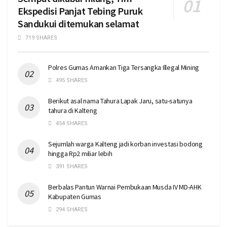
Ekspedisi Panjat Tebing Puruk
Sandukui ditemukan selamat
719 SHARES
Polres Gumas Amankan Tiga Tersangka Illegal Mining
495 SHARES
Berikut asal nama Tahura Lapak Jaru, satu-satunya
tahura di Kalteng
454 SHARES
Sejumlah warga Kalteng jadi korban investasi bodong
hingga Rp2 miliar lebih
391 SHARES
Berbalas Pantun Warnai Pembukaan Musda IV MD-AHK
Kabupaten Gumas
294 SHARES