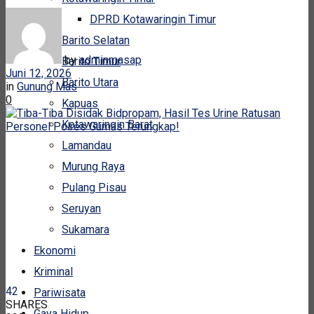
DPRD Kotawaringin Timur
Barito Selatan
by
adminmasap
Barito Timur
Juni 12, 2026
Barito Utara
in
Gunung Mas
0
Kapuas
Kotawaringin Barat
Lamandau
Murung Raya
Pulang Pisau
Seruyan
Sukamara
Ekonomi
Kriminal
42
Pariwisata
SHARES
Gaya Hidup