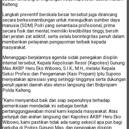
Kalteng.
Langkah preventif berskala besar tersebut juga dirancang
secara berkesinambungan untuk mewujudkan sumber daya
manusia (SDM) Polri yang senantiasa profesional, prima
secara fisik dan mental, memiliki kredibilitas tinggi, bersih
dari jeratan zat adiktif, serta selalu berintegritas penuh dalam
memberikan pelayanan pengayoman terbaik kepada
masyarakat.
Menanggapi berjalannya agenda sidak penegakan disiplin
internal tersebut, Kepala Kepolisian Resor (Kapolres) Gunung
Mas AKBP Heru Eko Wibowo, S.I.K., M.H., melalui Kepala
Seksi Profesi dan Pengamanan (Kasi Propam) Iptu Supono
menyatakan apresiasi yang setinggi-tingginya serta dukungan
penuh jajaran daerah atas atensi langsung dari Bidpropam
Polda Kalteng.
“Kami menyambut baik dan siap sepenuhnya terhadap
pemeriksaan mendadak ini sebagai bentuk
pertanggungjawaban moral kami kepada masyarakat. Atas
petunjuk dan arahan langsung dari Kapolres AKBP Heru Eko
Wibowo, kami pastikan tidak ada ruang sekecil apa pun bagi
narkoba di Polres Gunung Mas, dan penegakan disiplin