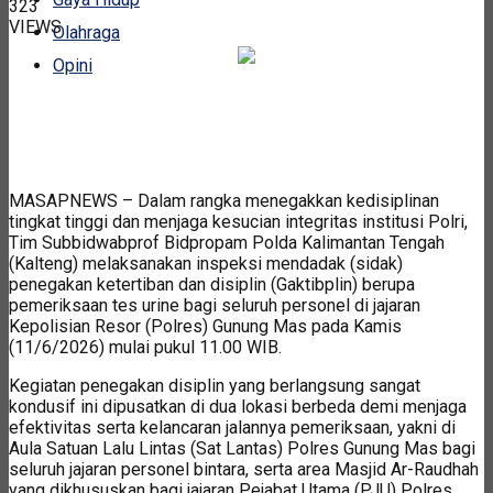
323
VIEWS
Olahraga
Opini
MASAPNEWS – Dalam rangka menegakkan kedisiplinan
tingkat tinggi dan menjaga kesucian integritas institusi Polri,
Tim Subbidwabprof Bidpropam Polda Kalimantan Tengah
(Kalteng) melaksanakan inspeksi mendadak (sidak)
penegakan ketertiban dan disiplin (Gaktibplin) berupa
pemeriksaan tes urine bagi seluruh personel di jajaran
Kepolisian Resor (Polres) Gunung Mas pada Kamis
(11/6/2026) mulai pukul 11.00 WIB.
Kegiatan penegakan disiplin yang berlangsung sangat
kondusif ini dipusatkan di dua lokasi berbeda demi menjaga
efektivitas serta kelancaran jalannya pemeriksaan, yakni di
Aula Satuan Lalu Lintas (Sat Lantas) Polres Gunung Mas bagi
seluruh jajaran personel bintara, serta area Masjid Ar-Raudhah
yang dikhususkan bagi jajaran Pejabat Utama (PJU) Polres