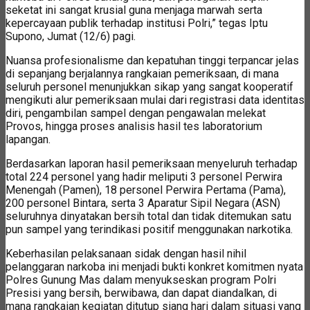
seketat ini sangat krusial guna menjaga marwah serta
kepercayaan publik terhadap institusi Polri,” tegas Iptu
Supono, Jumat (12/6) pagi.
Nuansa profesionalisme dan kepatuhan tinggi terpancar jelas
di sepanjang berjalannya rangkaian pemeriksaan, di mana
seluruh personel menunjukkan sikap yang sangat kooperatif
mengikuti alur pemeriksaan mulai dari registrasi data identitas
diri, pengambilan sampel dengan pengawalan melekat
Provos, hingga proses analisis hasil tes laboratorium
lapangan.
Berdasarkan laporan hasil pemeriksaan menyeluruh terhadap
total 224 personel yang hadir meliputi 3 personel Perwira
Menengah (Pamen), 18 personel Perwira Pertama (Pama),
200 personel Bintara, serta 3 Aparatur Sipil Negara (ASN)
seluruhnya dinyatakan bersih total dan tidak ditemukan satu
pun sampel yang terindikasi positif menggunakan narkotika.
Keberhasilan pelaksanaan sidak dengan hasil nihil
pelanggaran narkoba ini menjadi bukti konkret komitmen nyata
Polres Gunung Mas dalam menyukseskan program Polri
Presisi yang bersih, berwibawa, dan dapat diandalkan, di
mana rangkaian kegiatan ditutup siang hari dalam situasi yang