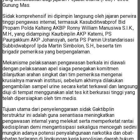
Gunung Mas.
Sidak komprehensif ini dipimpin langsung oleh jajaran perwira
tinggi pengawas internal, termasuk Kasubditwabprof Bid
Propam Polda Kalteng AKBP Ronny William Manusiwa S.I.K.,
M.H., yang didampingi Kaurbinplin AKP Katemi, PS
Paurgakkum AKP Johansyah, serta PS Pamin Urstandarisasi
Subbidwabprof Ipda Martin Simbolon, S.H., beserta tim
brigadir pemeriksa yang berpengalaman.
Mekanisme pelaksanaan pengawasan berkala ini diawali
dengan pelaksanaan apel siaga penegakan komitmen
dilanjutkan arahan singkat dari tim pemeriksa mengenai
krusialnya marwah institusi, sebelum akhirnya dilakukan
pengambilan sampel urine secara ketat terkawal dan langsung
diuji di tempat menggunakan alat tes kit berkurasi tinggi yang
telah dipersiapkan oleh tim medis.
Tujuan utama dari penyelenggaraan sidak Gaktibplin
terstruktur ini adalah guna senantiasa meningkatkan
pengawasan internal yang melekat serta memperketat rantai
kedisiplinan demi mengantisipasi sekaligus mencegah sedini
mungkin adanya potensi penyalahgunaan narkotika dan obat-
obatan terlarang di lingkungan kerja kepolisian daerah hukum