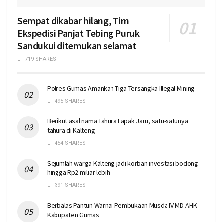
Sempat dikabar hilang, Tim
Ekspedisi Panjat Tebing Puruk
Sandukui ditemukan selamat
719 SHARES
Polres Gumas Amankan Tiga Tersangka Illegal Mining
495 SHARES
Berikut asal nama Tahura Lapak Jaru, satu-satunya
tahura di Kalteng
454 SHARES
Sejumlah warga Kalteng jadi korban investasi bodong
hingga Rp2 miliar lebih
391 SHARES
Berbalas Pantun Warnai Pembukaan Musda IV MD-AHK
Kabupaten Gumas