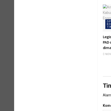
DP
KO
TI
Legi
PAD d
dima
NOVE
Ti
Alama
Kome