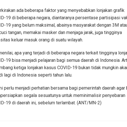
rkirakan ada beberapa faktor yang menyebabkan lonjakan grafik
D-19 di beberapa negara, diantaranya persentase partisipasi va
D-19 yang belum maksimal, abainya masyarakat dengan 3M ata
uci tangan, memakai masker dan menjaga jarak, juga tingginya
nsitas keluar masuk orang di suatu wilayah.
menilai, apa yang terjadi di beberapa negara terkait tingginya lonj
D-19 bisa menjadi pelajaran bagi semua daerah di Indonesia. Art
mbang ketiga lonjakan kasus COVID-19 bukan tidak mungkin aka
di lagi di Indonesia seperti tahun lalu.
ini perlu menjadi perhatian bersama bagi pemerintah daerah agar 
ersiapkan segala sesuatunya untuk meminimalisir penyebaran
D-19 di daerah ini, sebelum terlambat. (ANT/MN-2)