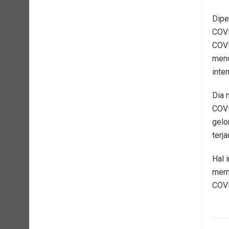
Dipe
COVI
COVI
menc
inte
Dia 
COVI
gelo
terja
Hal 
memp
COVI