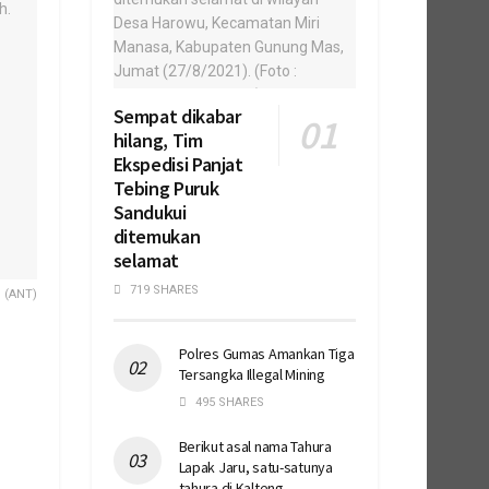
Sempat dikabar
hilang, Tim
Ekspedisi Panjat
Tebing Puruk
Sandukui
ditemukan
selamat
719 SHARES
. (ANT)
Polres Gumas Amankan Tiga
Tersangka Illegal Mining
495 SHARES
Berikut asal nama Tahura
Lapak Jaru, satu-satunya
tahura di Kalteng