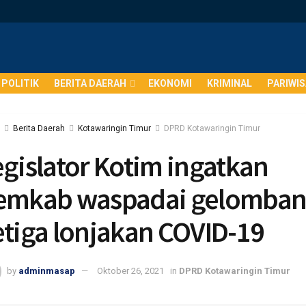
POLITIK
BERITA DAERAH
EKONOMI
KRIMINAL
PARIWI
Berita Daerah
Kotawaringin Timur
DPRD Kotawaringin Timur
egislator Kotim ingatkan
emkab waspadai gelomba
etiga lonjakan COVID-19
by
adminmasap
Oktober 26, 2021
in
DPRD Kotawaringin Timur