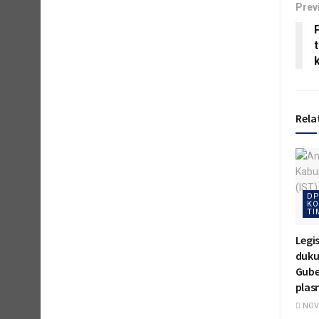
Prev
Rela
DP
KO
TI
Legi
duku
Gube
plas
NOVE