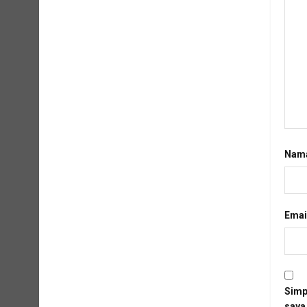
Nam
Emai
Simp
saya