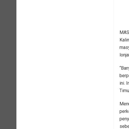
MASA
Kali
masy
lonj
“Ban
berp
ini.
Timu
Menu
perk
peny
sebe