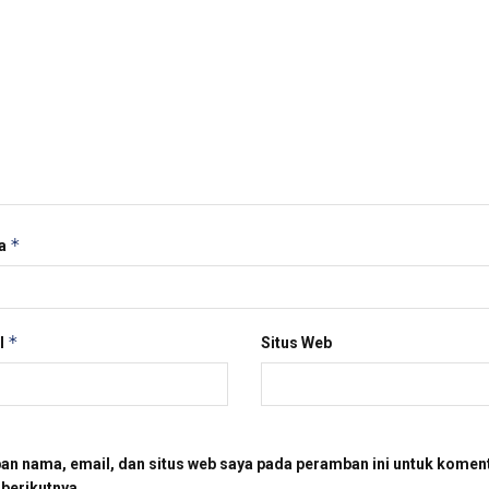
*
a
*
l
Situs Web
an nama, email, dan situs web saya pada peramban ini untuk komen
 berikutnya.