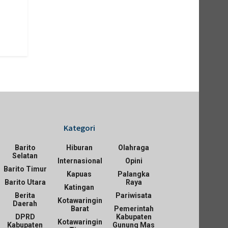
Kategori
Barito
Hiburan
Olahraga
Selatan
Internasional
Opini
Barito Timur
Kapuas
Palangka
Barito Utara
Raya
Katingan
Berita
Pariwisata
Kotawaringin
Daerah
Barat
Pemerintah
DPRD
Kabupaten
Kotawaringin
Kabupaten
Gunung Mas