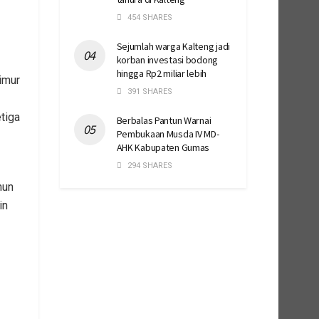
454 SHARES
Sejumlah warga Kalteng jadi
korban investasi bodong
hingga Rp2 miliar lebih
imur
391 SHARES
tiga
Berbalas Pantun Warnai
Pembukaan Musda IV MD-
AHK Kabupaten Gumas
294 SHARES
hun
in