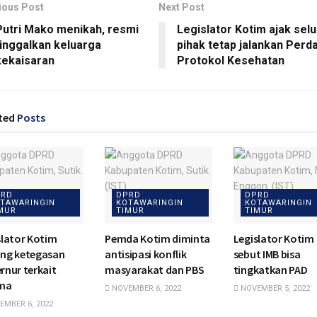
ious Post
Next Post
Putri Mako menikah, resmi
Legislator Kotim ajak sel
tinggalkan keluarga
pihak tetap jalankan Perd
kekaisaran
Protokol Kesehatan
ted
Posts
RD
DPRD
DPRD
TAWARINGIN
KOTAWARINGIN
KOTAWARINGIN
MUR
TIMUR
TIMUR
slator Kotim
Pemda Kotim diminta
Legislator Kotim
ng ketegasan
antisipasi konflik
sebut IMB bisa
rnur terkait
masyarakat dan PBS
tingkatkan PAD
ma
NOVEMBER 6, 2022
NOVEMBER 5, 2022
MBER 6, 2022