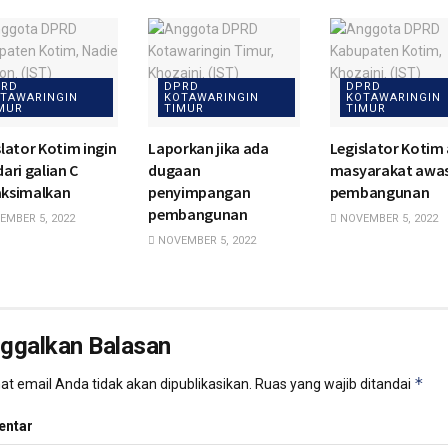
RD
DPRD
DPRD
TAWARINGIN
KOTAWARINGIN
KOTAWARINGIN
MUR
TIMUR
TIMUR
slator Kotim ingin
Laporkan jika ada
Legislator Kotim 
ari galian C
dugaan
masyarakat awas
ksimalkan
penyimpangan
pembangunan
pembangunan
MBER 5, 2022
NOVEMBER 5, 2022
NOVEMBER 5, 2022
nggalkan Balasan
*
t email Anda tidak akan dipublikasikan.
Ruas yang wajib ditandai
ntar