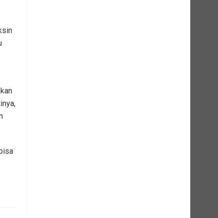
ksin
u
akan
inya,
n
bisa