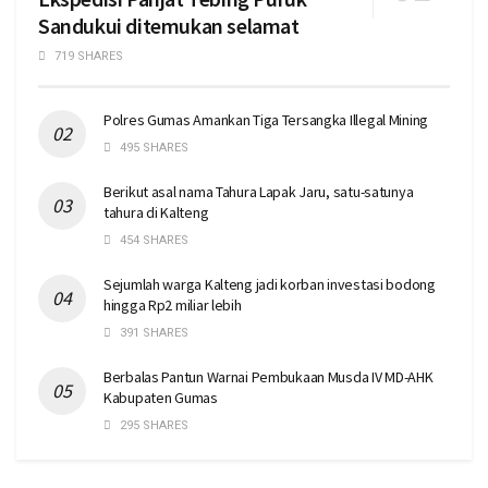
Sandukui ditemukan selamat
719 SHARES
Polres Gumas Amankan Tiga Tersangka Illegal Mining
495 SHARES
Berikut asal nama Tahura Lapak Jaru, satu-satunya
tahura di Kalteng
454 SHARES
Sejumlah warga Kalteng jadi korban investasi bodong
hingga Rp2 miliar lebih
391 SHARES
Berbalas Pantun Warnai Pembukaan Musda IV MD-AHK
Kabupaten Gumas
295 SHARES