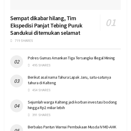
Sempat dikabar hilang, Tim
Ekspedisi Panjat Tebing Puruk
Sandukui ditemukan selamat
719 SHARES
Polres Gumas Amankan Tiga Tersangka Illegal Mining
495 SHARES
Berikut asal nama Tahura Lapak Jaru, satu-satunya
tahura di Kalteng
454 SHARES
Sejumlah warga Kalteng jadi korban investasi bodong
hingga Rp2 miliar lebih
391 SHARES
Berbalas Pantun Warnai Pembukaan Musda IV MD-AHK