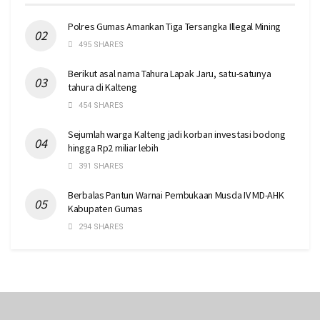
Polres Gumas Amankan Tiga Tersangka Illegal Mining
495 SHARES
Berikut asal nama Tahura Lapak Jaru, satu-satunya
tahura di Kalteng
454 SHARES
Sejumlah warga Kalteng jadi korban investasi bodong
hingga Rp2 miliar lebih
391 SHARES
Berbalas Pantun Warnai Pembukaan Musda IV MD-AHK
Kabupaten Gumas
294 SHARES