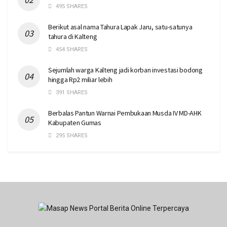
495 SHARES
Berikut asal nama Tahura Lapak Jaru, satu-satunya
tahura di Kalteng
454 SHARES
Sejumlah warga Kalteng jadi korban investasi bodong
hingga Rp2 miliar lebih
391 SHARES
Berbalas Pantun Warnai Pembukaan Musda IV MD-AHK
Kabupaten Gumas
295 SHARES