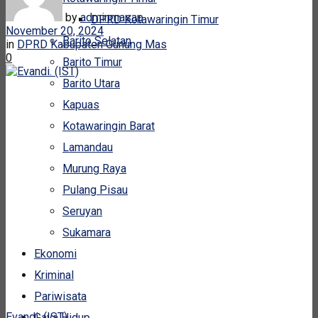
by
adminmasap
DPRD Kotawaringin Timur
November 20, 2024
Barito Selatan
in
DPRD Kabupaten Gunung Mas
0
Barito Timur
Barito Utara
Kapuas
Kotawaringin Barat
Lamandau
Murung Raya
Pulang Pisau
Seruyan
Sukamara
Ekonomi
Kriminal
Pariwisata
Evandi. (IST)
Gaya Hidup