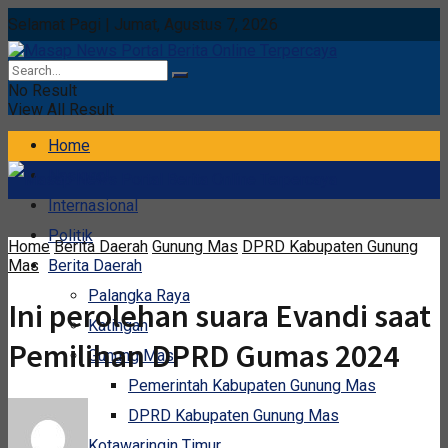
Selamat Pagi | Jumat, Agustus 7, 2026
No Result
View All Result
Home
Nasional
Internasional
Politik
Home
Berita Daerah
Gunung Mas
DPRD Kabupaten Gunung
Mas
Berita Daerah
Palangka Raya
Ini perolehan suara Evandi saat
Katingan
Pemilihan DPRD Gumas 2024
Gunung Mas
Pemerintah Kabupaten Gunung Mas
DPRD Kabupaten Gunung Mas
Kotawaringin Timur