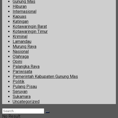
Gunung Mas
Hiburan
Internasional
Kapuas
Katingan
Kotawaringin Barat
Kotawaringin Timur
Kriminal
Lamandau
Murung Raya
Nasional
Olahraga
Opini
Palangka Raya
Pariwisata
Pemerintah Kabupaten Gunung Mas
Politik
Pulang Pisau
Seruyan
Sukamara
Uncategorized
No Result