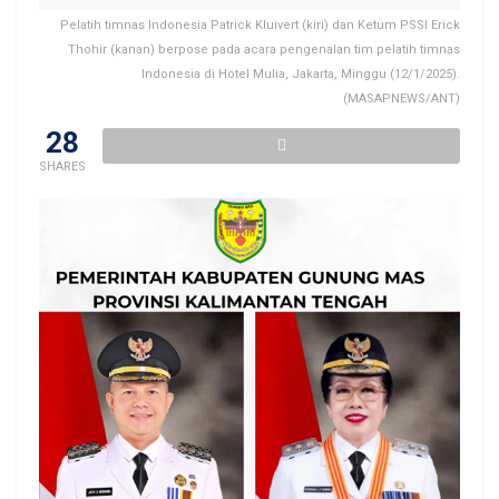
Pelatih timnas Indonesia Patrick Kluivert (kiri) dan Ketum PSSI Erick
Thohir (kanan) berpose pada acara pengenalan tim pelatih timnas
Indonesia di Hotel Mulia, Jakarta, Minggu (12/1/2025).
(MASAPNEWS/ANT)
28
SHARES