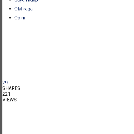
Olahraga
Opini
29
SHARES
221
VIEWS