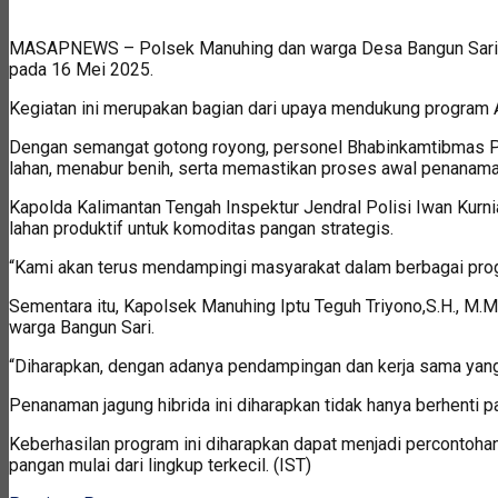
MASAPNEWS – Polsek Manuhing dan warga Desa Bangun Sari, Ke
pada 16 Mei 2025.
Kegiatan ini merupakan bagian dari upaya mendukung program 
Dengan semangat gotong royong, personel Bhabinkamtibmas P
lahan, menabur benih, serta memastikan proses awal penanaman
Kapolda Kalimantan Tengah Inspektur Jendral Polisi Iwan Kurni
lahan produktif untuk komoditas pangan strategis.
“Kami akan terus mendampingi masyarakat dalam berbagai progr
Sementara itu, Kapolsek Manuhing Iptu Teguh Triyono,S.H., M
warga Bangun Sari.
“Diharapkan, dengan adanya pendampingan dan kerja sama yang
Penanaman jagung hibrida ini diharapkan tidak hanya berhenti 
Keberhasilan program ini diharapkan dapat menjadi percontoha
pangan mulai dari lingkup terkecil. (IST)