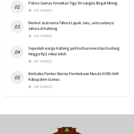
Polres Gumas Amankan Tiga Tersangka Illegal Mining
495 SHARES
Berikut asal nama Tahura Lapak Jaru, satu-satunya
tahura di Kalteng
454 SHARES
Sejumlah warga Kalteng jadi korban investasi bodong
hingga Rp2 miliar lebih
391 SHARES
Berbalas Pantun Warnai Pembukaan Musda IV MD-AHK
Kabupaten Gumas
294 SHARES