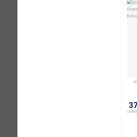
(
3
SHAR