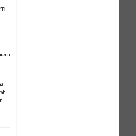
PTI
arena
na
rah
an