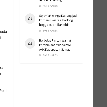
454 SHARES
Sejumlah warga Kalteng jadi
korban investasi bodong
hingga Rp2 miliar lebih
391 SHARES
muda
i
Berbalas Pantun Warnai
Pembukaan Musda IV MD-
AHK Kabupaten Gumas
294 SHARES
as
n
akil