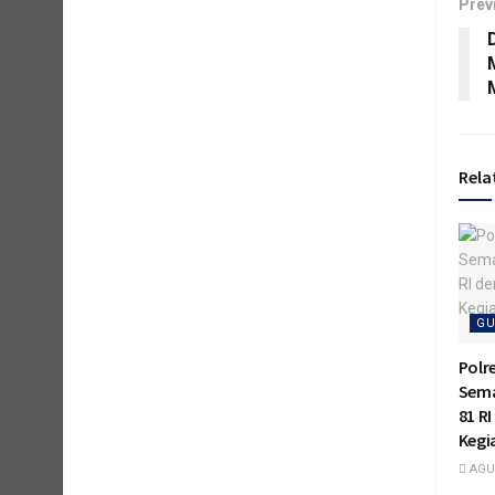
Prev
Rela
GU
Polr
Sema
81 R
Kegi
AGUS