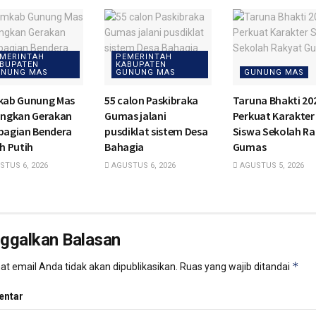
MERINTAH
PEMERINTAH
BUPATEN
KABUPATEN
NUNG MAS
GUNUNG MAS
GUNUNG MAS
ab Gunung Mas
55 calon Paskibraka
Taruna Bhakti 20
ngkan Gerakan
Gumas jalani
Perkuat Karakter
agian Bendera
pusdiklat sistem Desa
Siswa Sekolah Ra
h Putih
Bahagia
Gumas
TUS 6, 2026
AGUSTUS 6, 2026
AGUSTUS 5, 2026
nggalkan Balasan
*
t email Anda tidak akan dipublikasikan.
Ruas yang wajib ditandai
ntar