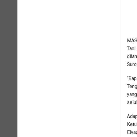
MASA
Tani
dila
Suro
“Bap
Teng
yang
selu
Adap
Ketu
Elva