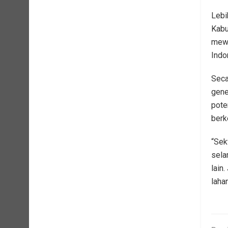
Lebi
Kabu
mewu
Indo
Seca
gene
pote
berk
“Sek
sela
lain
laha