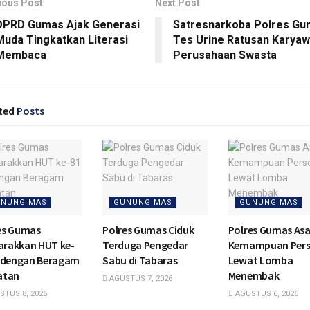
ious Post
Next Post
DPRD Gumas Ajak Generasi
Satresnarkoba Polres G
Muda Tingkatkan Literasi
Tes Urine Ratusan Karya
Membaca
Perusahaan Swasta
ted
Posts
NUNG MAS
GUNUNG MAS
GUNUNG MAS
es Gumas
Polres Gumas Ciduk
Polres Gumas As
rakkan HUT ke-
Terduga Pengedar
Kemampuan Pers
I dengan Beragam
Sabu di Tabaras
Lewat Lomba
atan
Menembak
AGUSTUS 7, 2026
TUS 8, 2026
AGUSTUS 6, 2026