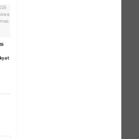
26
kyat