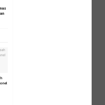
umas
wan
ah
onel