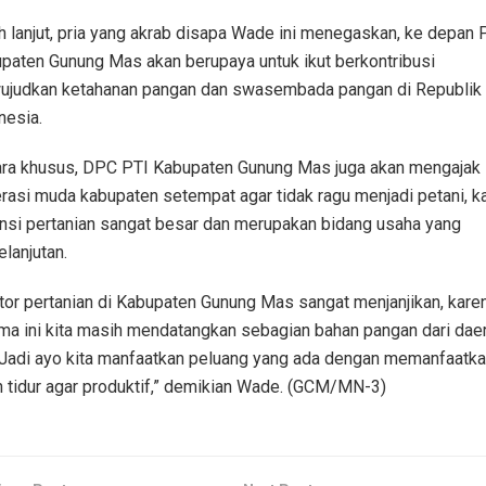
h lanjut, pria yang akrab disapa Wade ini menegaskan, ke depan 
paten Gunung Mas akan berupaya untuk ikut berkontribusi
judkan ketahanan pangan dan swasembada pangan di Republik
nesia.
ra khusus, DPC PTI Kabupaten Gunung Mas juga akan mengajak
rasi muda kabupaten setempat agar tidak ragu menjadi petani, k
nsi pertanian sangat besar dan merupakan bidang usaha yang
elanjutan.
tor pertanian di Kabupaten Gunung Mas sangat menjanjikan, kare
ma ini kita masih mendatangkan sebagian bahan pangan dari dae
. Jadi ayo kita manfaatkan peluang yang ada dengan memanfaatk
n tidur agar produktif,” demikian Wade. (GCM/MN-3)