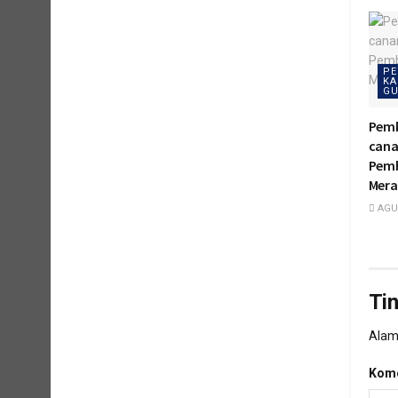
PE
KA
GU
Pemk
cana
Pemb
Mera
AGUS
Ti
Alama
Kome