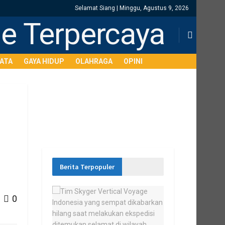
Selamat Siang | Minggu, Agustus 9, 2026
SATA
GAYA HIDUP
OLAHRAGA
OPINI
Berita Terpopuler
0