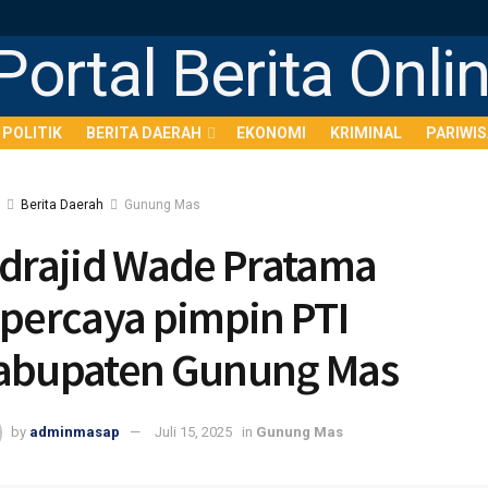
POLITIK
BERITA DAERAH
EKONOMI
KRIMINAL
PARIWI
Berita Daerah
Gunung Mas
ndrajid Wade Pratama
ipercaya pimpin PTI
abupaten Gunung Mas
by
adminmasap
Juli 15, 2025
in
Gunung Mas