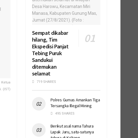
Sempat dikabar
hilang, Tim
Ekspedisi Panjat
Tebing Puruk
Sandukui
ditemukan
selamat
719 SHARES
 Ketua
. (IST)
Polres Gumas Amankan Tiga
Tersangka Illegal Mining
495 SHARES
Berikut asal nama Tahura
Lapak Jaru, satu-satunya
tahura di Kalteng