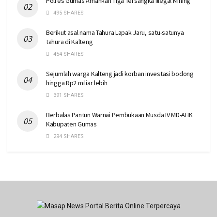
Polres Gumas Amankan Tiga Tersangka Illegal Mining
495 SHARES
Berikut asal nama Tahura Lapak Jaru, satu-satunya
tahura di Kalteng
454 SHARES
Sejumlah warga Kalteng jadi korban investasi bodong
hingga Rp2 miliar lebih
391 SHARES
Berbalas Pantun Warnai Pembukaan Musda IV MD-AHK
Kabupaten Gumas
294 SHARES