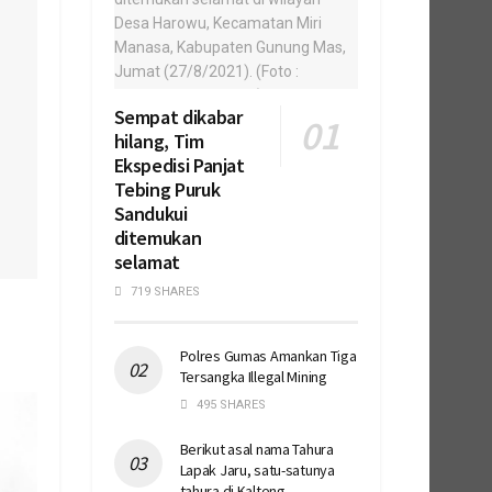
Sempat dikabar
hilang, Tim
Ekspedisi Panjat
Tebing Puruk
Sandukui
ditemukan
selamat
719 SHARES
Polres Gumas Amankan Tiga
Tersangka Illegal Mining
495 SHARES
Berikut asal nama Tahura
Lapak Jaru, satu-satunya
tahura di Kalteng