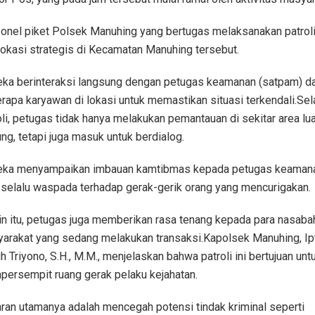
onel piket Polsek Manuhing yang bertugas melaksanakan patroli
lokasi strategis di Kecamatan Manuhing tersebut.
ka berinteraksi langsung dengan petugas keamanan (satpam) d
rapa karyawan di lokasi untuk memastikan situasi terkendali.Se
oli, petugas tidak hanya melakukan pemantauan di sekitar area lua
ng, tetapi juga masuk untuk berdialog.
ka menyampaikan imbauan kamtibmas kepada petugas keaman
 selalu waspada terhadap gerak-gerik orang yang mencurigakan.
in itu, petugas juga memberikan rasa tenang kepada para nasaba
arakat yang sedang melakukan transaksi.Kapolsek Manuhing, Ip
h Triyono, S.H., M.M., menjelaskan bahwa patroli ini bertujuan unt
ersempit ruang gerak pelaku kejahatan.
ran utamanya adalah mencegah potensi tindak kriminal seperti