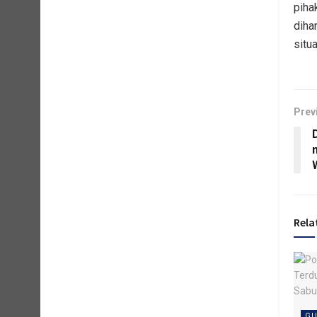
piha
diha
situ
Prev
Rela
GU