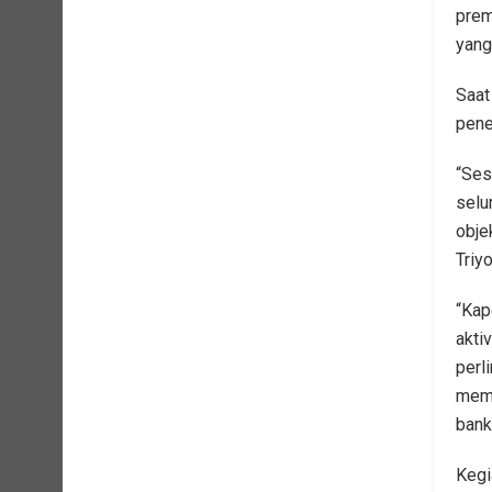
prem
yang
Saat
pene
“Ses
selu
obje
Triy
“Kap
akti
perl
mema
bank
Kegi