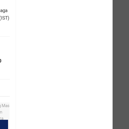
jaga
(IST)
0