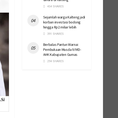
454 SHARES
Sejumlah warga Kalteng jadi
korban investasi bodong
hingga Rp2 miliar lebih
391 SHARES
Berbalas Pantun Warnai
Pembukaan Musda IV MD-
AHK Kabupaten Gumas
294 SHARES