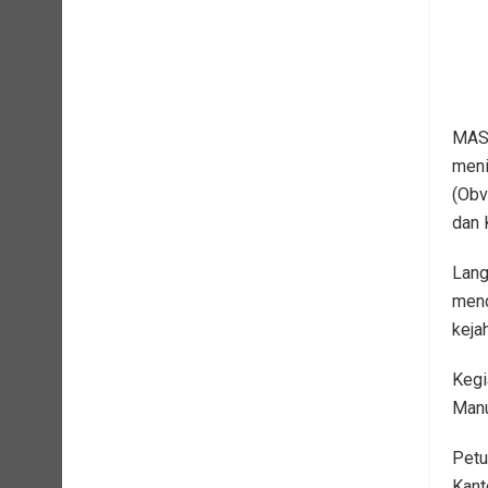
MASA
meni
(Obv
dan 
Lang
menc
keja
Kegi
Manu
Petu
Kant