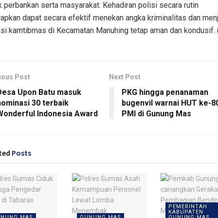
k perbankan serta masyarakat. Kehadiran polisi secara rutin
rapkan dapat secara efektif menekan angka kriminalitas dan men
asi kamtibmas di Kecamatan Manuhing tetap aman dan kondusif. 
ious Post
Next Post
Desa Upon Batu masuk
PKG hingga penanaman
nominasi 30 terbaik
bugenvil warnai HUT ke-8
Wonderful Indonesia Award
PMI di Gunung Mas
ted
Posts
PEMERINTAH
KABUPATEN
NUNG MAS
GUNUNG MAS
GUNUNG MAS