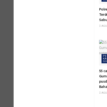
Polr
Terd
Sabu
AGUS
PE
KA
GU
55 c
Guma
pusd
Baha
AGUS