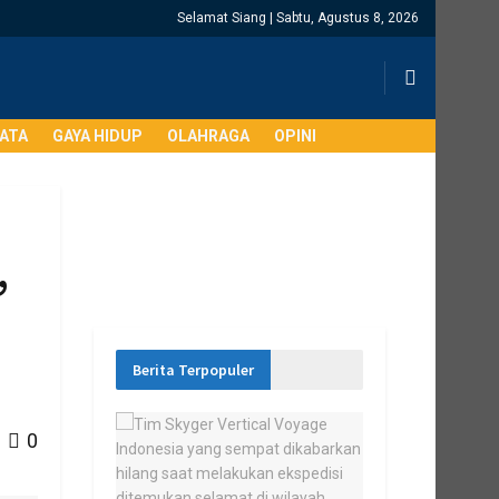
Selamat Siang | Sabtu, Agustus 8, 2026
SATA
GAYA HIDUP
OLAHRAGA
OPINI
,
n
Berita Terpopuler
0