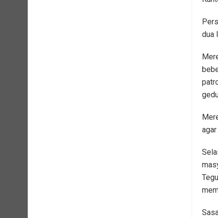
Pers
dua 
Mere
bebe
patr
gedu
Mere
agar
Sela
masy
Tegu
memp
Sasa