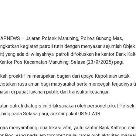
PNEWS – Jajaran Polsek Manuhing, Polres Gunung Mas,
ngkatkan kegiatan patroli rutin dengan menyasar sejumlah Objek 
it) yang ada di wilayahnya. patroli difokuskan ke kantor Bank Kal
Kantor Pos Kecamatan Manuhing, Selasa (23/9/2025) pagi.
kah proaktif ini merupakan bagian dari upaya Kepolisian untuk
iptakan rasa aman bagi masyarakat serta mencegah terjadinya t
hatan di pusat layanan publik dan transaksi keuangan.
atan patroli dialogis ini dilaksanakan oleh personel piket Polsek
hing pada Selasa pagi, sekitar pukul 08.50 WIB.
gas menyambangi dua lokasi vital, yaitu kantor Bank Kalteng dan
or Pos, yang pada jam tersebut mulai ramai oleh aktivitas masyar