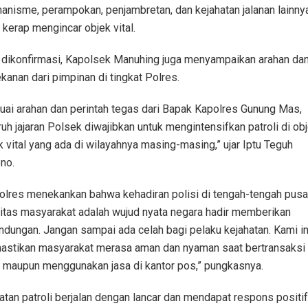
anisme, perampokan, penjambretan, dan kejahatan jalanan lainny
 kerap mengincar objek vital.
 dikonfirmasi, Kapolsek Manuhing juga menyampaikan arahan da
kanan dari pimpinan di tingkat Polres.
uai arahan dan perintah tegas dari Bapak Kapolres Gunung Mas,
ruh jajaran Polsek diwajibkan untuk mengintensifkan patroli di ob
k vital yang ada di wilayahnya masing-masing,” ujar Iptu Teguh
ono.
olres menekankan bahwa kehadiran polisi di tengah-tengah pusa
vitas masyarakat adalah wujud nyata negara hadir memberikan
indungan. Jangan sampai ada celah bagi pelaku kejahatan. Kami i
stikan masyarakat merasa aman dan nyaman saat bertransaksi 
 maupun menggunakan jasa di kantor pos,” pungkasnya.
atan patroli berjalan dengan lancar dan mendapat respons positif