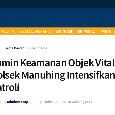
POLITIK
BERITA DAERAH
EKONOMI
KRIMINAL
PARIWI
Berita Daerah
Gunung Mas
amin Keamanan Objek Vital
olsek Manuhing Intensifka
troli
by
adminmasap
September 23, 2025
in
Gunung Mas