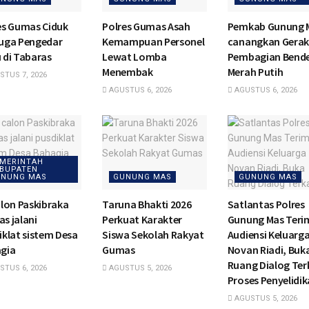
es Gumas Ciduk
Polres Gumas Asah
Pemkab Gunung 
uga Pengedar
Kemampuan Personel
canangkan Gera
 di Tabaras
Lewat Lomba
Pembagian Bend
Menembak
Merah Putih
TUS 7, 2026
AGUSTUS 6, 2026
AGUSTUS 6, 2026
MERINTAH
BUPATEN
NUNG MAS
GUNUNG MAS
GUNUNG MAS
alon Paskibraka
Taruna Bhakti 2026
Satlantas Polres
s jalani
Perkuat Karakter
Gunung Mas Teri
iklat sistem Desa
Siswa Sekolah Rakyat
Audiensi Keluarg
gia
Gumas
Novan Riadi, Buk
Ruang Dialog Ter
TUS 6, 2026
AGUSTUS 5, 2026
Proses Penyelidi
AGUSTUS 5, 2026