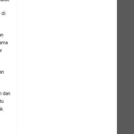
 di
an
lama
r
an
h dan
tu
uk