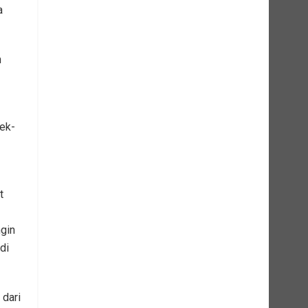
a
n
jek-
t
ngin
di
 dari