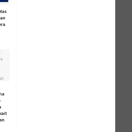
Mas
kan
era
ma
a
a
kait
kan