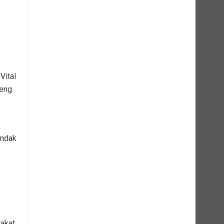
Vital
teng
indak
akat.