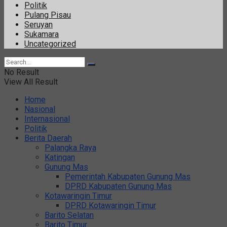
Politik
Pulang Pisau
Seruyan
Sukamara
Uncategorized
No Result
View All Result
Home
Nasional
Internasional
Politik
Berita Daerah
Palangka Raya
Katingan
Gunung Mas
Pemerintah Kabupaten Gunung Mas
DPRD Kabupaten Gunung Mas
Kotawaringin Timur
DPRD Kotawaringin Timur
Barito Selatan
Barito Timur