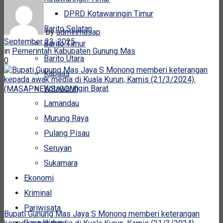
DPRD Kotawaringin Timur
Barito Selatan
by
adminmasap
September 23, 2025
Barito Timur
in
Pemerintah Kabupaten Gunung Mas
Barito Utara
0
Kapuas
Kotawaringin Barat
Lamandau
Murung Raya
Pulang Pisau
Seruyan
Sukamara
Ekonomi
Kriminal
Pariwisata
Bupati Gunung Mas Jaya S Monong memberi keterangan
Gaya Hidup